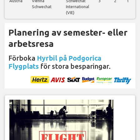
Austria
Vienna
Schwechat
3
2
1
Schwechat
International
(VIE)
Planering av semester- eller
arbetsresa
Förboka
Hyrbil på Podgorica
Flygplats
för stora besparingar.