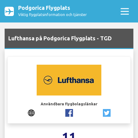
Podgorica Flygplats
Viktig flygplatsinformation och tjänster
Lufthansa på Podgorica Flygplats - TGD
Användbara flygbolagslänkar
11