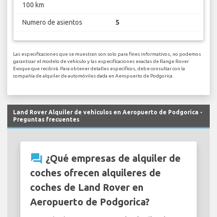
100 km
Numero de asientos
5
Las especificaciones que se muestran son solo para fines informativos, no podemos
garantizar el modelo de vehículo y las especificaciones exactas de Range Rover
Evoque que recibirá. Para obtener detalles específicos, debe consultar con la
compañía de alquiler de automóviles dada en Aeropuerto de Podgorica.
Land Rover Alquiler de vehículos en Aeropuerto de Podgorica -
Preguntas frecuentes
question_answer
¿Qué empresas de alquiler de
coches ofrecen alquileres de
coches de Land Rover en
Aeropuerto de Podgorica?