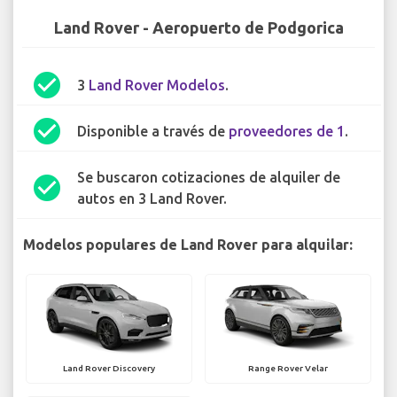
Land Rover - Aeropuerto de Podgorica
check_circle
3
Land Rover Modelos
.
check_circle
Disponible a través de
proveedores de 1
.
Se buscaron cotizaciones de alquiler de
check_circle
autos en 3 Land Rover.
Modelos populares de Land Rover para alquilar:
Land Rover Discovery
Range Rover Velar