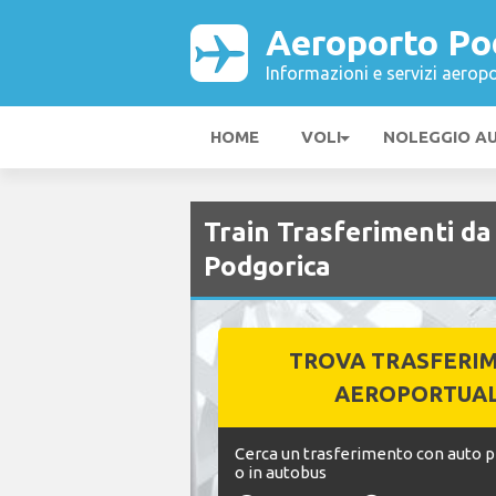
Aeroporto Po
Informazioni e servizi aeropo
HOME
VOLI
NOLEGGIO A
Train Trasferimenti d
Podgorica
TROVA TRASFERI
AEROPORTUAL
Cerca un trasferimento con auto pr
o in autobus