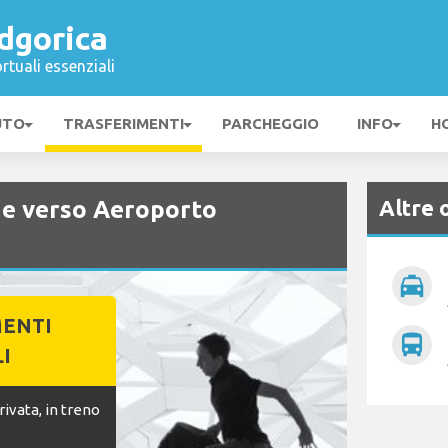
dgorica
rtuali essenziali
UTO
TRASFERIMENTI
PARCHEGGIO
INFO
H
Altre 
a e verso Aeroporto
local_taxi
MENTI
directions_bus
I
ivata, in treno