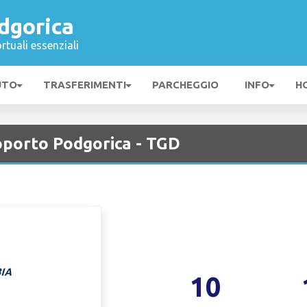
dgorica
rtuali essenziali
UTO
TRASFERIMENTI
PARCHEGGIO
INFO
H
porto Podgorica - TGD
10