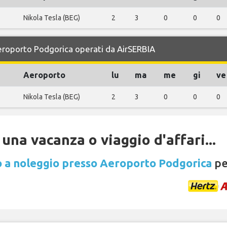
Nikola Tesla (BEG)
2
3
0
0
0
Aeroporto Podgorica operati da AirSERBIA
Aeroporto
lu
ma
me
gi
ve
Nikola Tesla (BEG)
2
3
0
0
0
una vacanza o viaggio d'affari...
 a noleggio presso Aeroporto Podgorica
pe