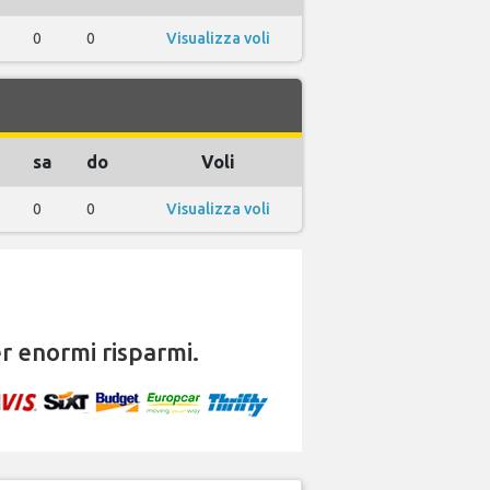
0
0
Visualizza voli
sa
do
Voli
0
0
Visualizza voli
r enormi risparmi.