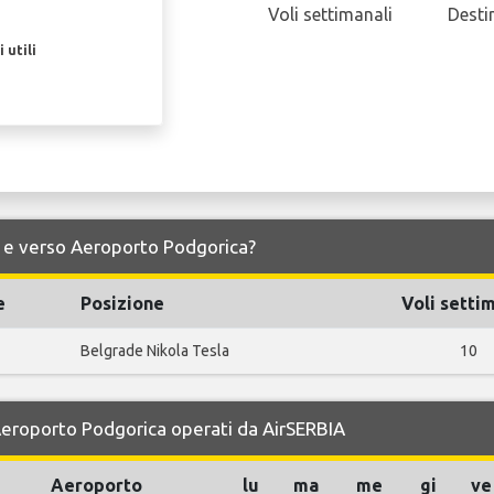
Voli settimanali
Desti
 utili
da e verso Aeroporto Podgorica?
e
Posizione
Voli setti
Belgrade Nikola Tesla
10
 Aeroporto Podgorica operati da AirSERBIA
Aeroporto
lu
ma
me
gi
ve