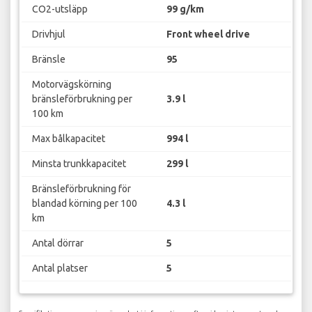
CO2-utsläpp
99 g/km
Drivhjul
Front wheel drive
Bränsle
95
Motorvägskörning
bränsleförbrukning per
3.9 l
100 km
Max bålkapacitet
994 l
Minsta trunkkapacitet
299 l
Bränsleförbrukning för
blandad körning per 100
4.3 l
km
Antal dörrar
5
Antal platser
5