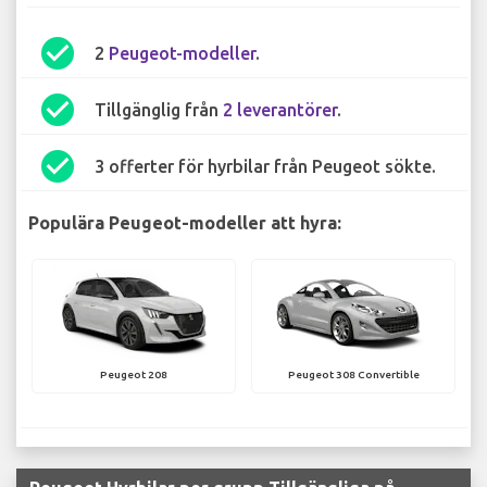
check_circle
2
Peugeot-modeller
.
check_circle
Tillgänglig från
2 leverantörer
.
check_circle
3 offerter för hyrbilar från Peugeot sökte.
Populära Peugeot-modeller att hyra:
Peugeot 208
Peugeot 308 Convertible