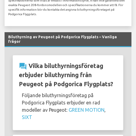
Specifikationerna som visas är endast i informationssyfte, vi kan inte garantera den
exakta Peugeot 208-fordonsmodellen och specifikationerna du kommer att få. För
specifik information bör du kontakta det angivna biluthyrningsföretaget på
Podgorica Flygplats.
Biluthyrning av Peugeot på Podgorica Flygplats – Vanliga
frågor
question_answer
Vilka biluthyrningsföretag
erbjuder biluthyrning från
Peugeot på Podgorica Flygplats?
Följande biluthyrningsföretag på
Podgorica Flygplats erbjuder en rad
modeller av Peugeot:
GREEN MOTION
,
SIXT