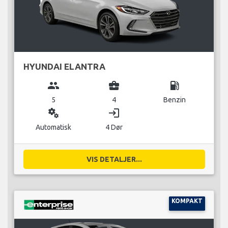
HYUNDAI ELANTRA
group
business_center
local_gas_station
5
4
Benzin
miscellaneous_services
login
Automatisk
4 Dør
VIS DETALJER...
KOMPAKT