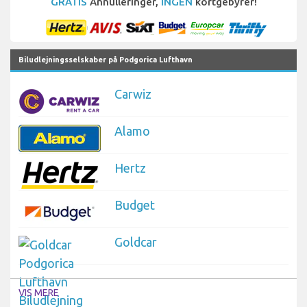
GRATIS
Annulleringer,
INGEN
kortgebyrer!
Biludlejningsselskaber på Podgorica Lufthavn
Carwiz
Alamo
Hertz
Budget
Goldcar
VIS MERE