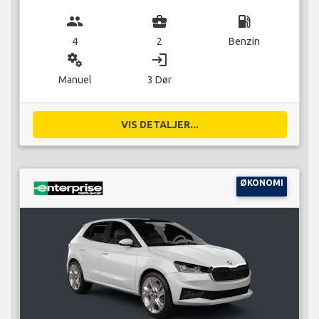
group
business_center
local_gas_station
4
2
Benzin
miscellaneous_services
login
Manuel
3 Dør
VIS DETALJER...
ØKONOMI