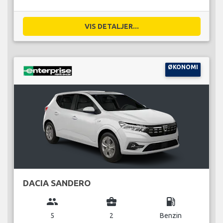
VIS DETALJER...
ØKONOMI
DACIA SANDERO
group
business_center
local_gas_station
5
2
Benzin