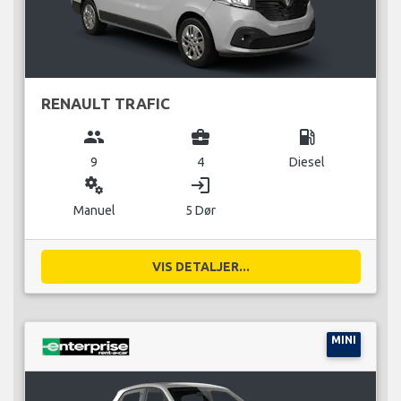
RENAULT TRAFIC
group
business_center
local_gas_station
9
4
Diesel
miscellaneous_services
login
Manuel
5 Dør
VIS DETALJER...
MINI