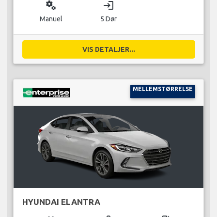
miscellaneous_services
login
Manuel
5 Dør
VIS DETALJER...
MELLEMSTØRRELSE
HYUNDAI ELANTRA