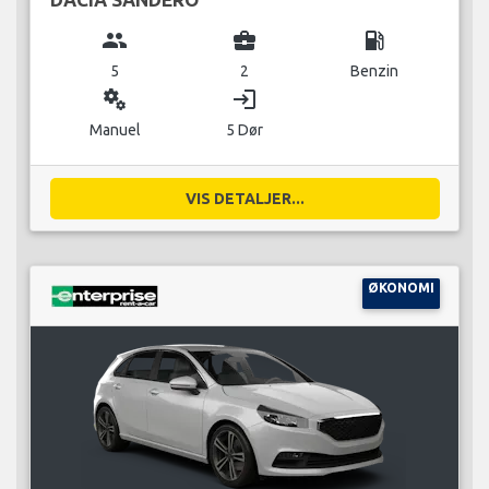
group
business_center
local_gas_station
5
2
Benzin
miscellaneous_services
login
Manuel
5 Dør
VIS DETALJER...
ØKONOMI