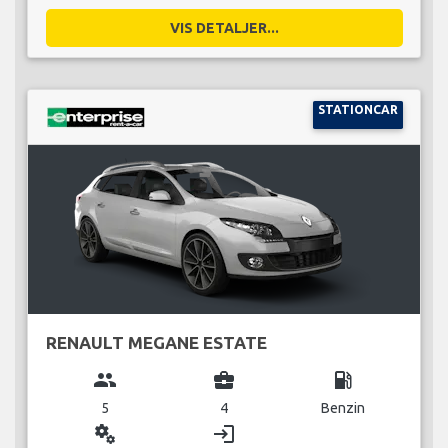
VIS DETALJER...
STATIONCAR
RENAULT MEGANE ESTATE
group
business_center
local_gas_station
5
4
Benzin
miscellaneous_services
login