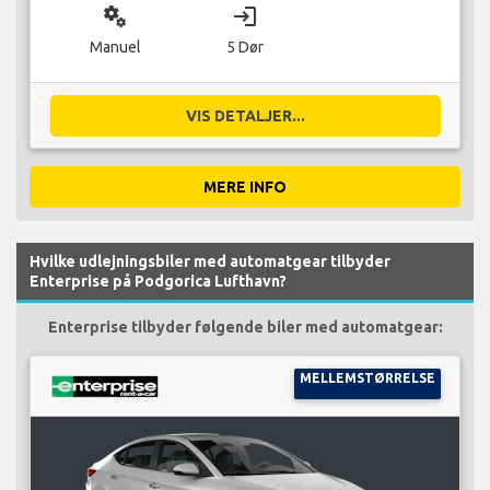
miscellaneous_services
login
Manuel
5 Dør
VIS DETALJER...
MERE INFO
Hvilke udlejningsbiler med automatgear tilbyder
Enterprise på Podgorica Lufthavn?
Enterprise tilbyder følgende biler med automatgear:
MELLEMSTØRRELSE