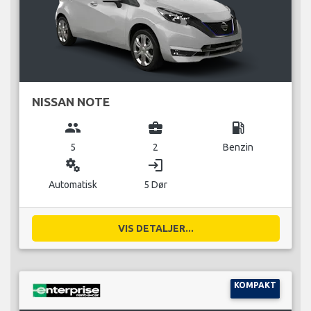
NISSAN NOTE
group
business_center
local_gas_station
5
2
Benzin
miscellaneous_services
login
Automatisk
5 Dør
VIS DETALJER...
KOMPAKT