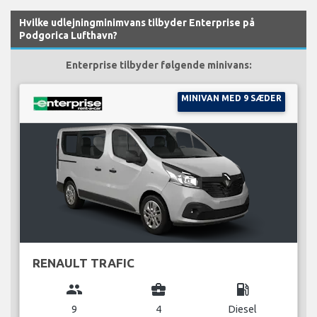
Hvilke udlejningminimvans tilbyder Enterprise på
Podgorica Lufthavn?
Enterprise tilbyder følgende minivans:
MINIVAN MED 9 SÆDER
RENAULT TRAFIC
group
business_center
local_gas_station
9
4
Diesel