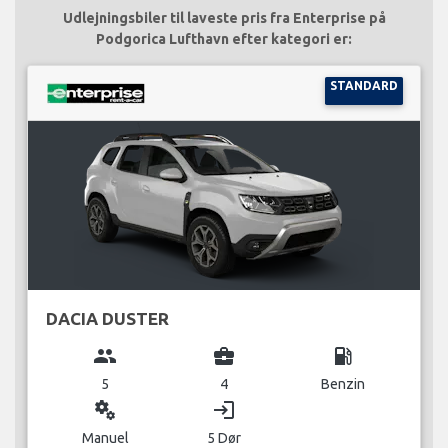
Udlejningsbiler til laveste pris fra Enterprise på
Podgorica Lufthavn efter kategori er:
STANDARD
DACIA DUSTER
group
business_center
local_gas_station
5
4
Benzin
miscellaneous_services
login
Manuel
5 Dør