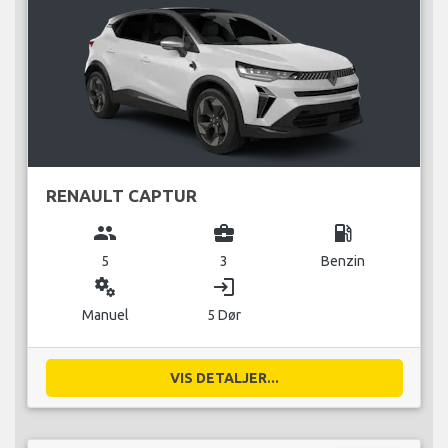
RENAULT CAPTUR
group
business_center
local_gas_station
5
3
Benzin
miscellaneous_services
login
Manuel
5 Dør
VIS DETALJER...