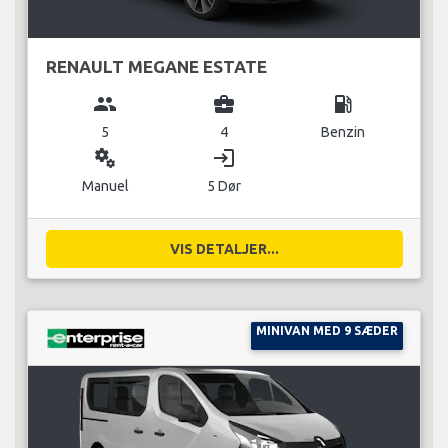
RENAULT MEGANE ESTATE
group
business_center
local_gas_station
5
4
Benzin
miscellaneous_services
login
Manuel
5 Dør
VIS DETALJER...
MINIVAN MED 9 SÆDER