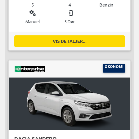
5
4
Benzin
miscellaneous_services
login
Manuel
5 Dør
VIS DETALJER...
ØKONOMI
DACIA SANDERO