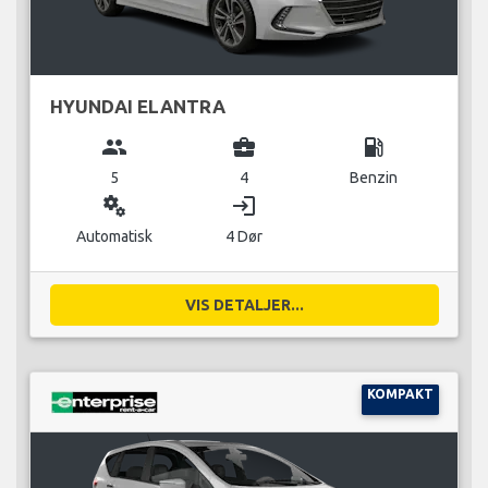
HYUNDAI ELANTRA
group
business_center
local_gas_station
5
4
Benzin
miscellaneous_services
login
Automatisk
4 Dør
VIS DETALJER...
KOMPAKT