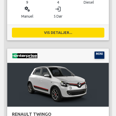
9
4
Diesel
miscellaneous_services
login
Manuel
5 Dør
VIS DETALJER...
MINI
RENAULT TWINGO