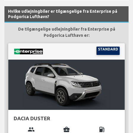
Hvilke udlejningbiler er tilgængelige fra Enterprise på
Podgorica Lufthavn?
De tilgængelige udlejningbiler fra Enterprise på
Podgorica Lufthavn er:
STANDARD
DACIA DUSTER
group
business_center
local_gas_station