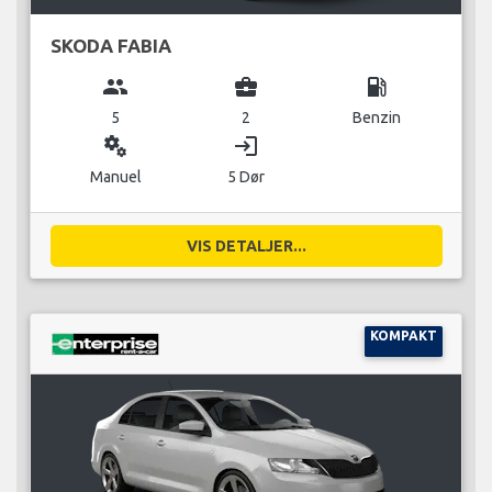
SKODA FABIA
group
business_center
local_gas_station
5
2
Benzin
miscellaneous_services
login
Manuel
5 Dør
VIS DETALJER...
KOMPAKT