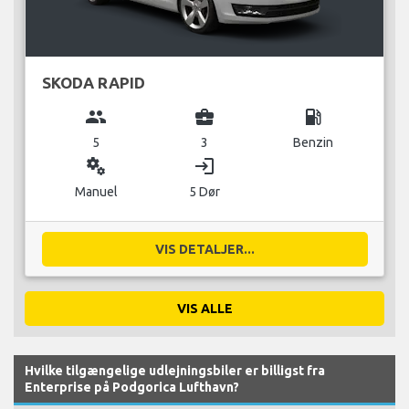
SKODA RAPID
group
business_center
local_gas_station
5
3
Benzin
miscellaneous_services
login
Manuel
5 Dør
VIS DETALJER...
VIS ALLE
Hvilke tilgængelige udlejningsbiler er billigst fra
Enterprise på Podgorica Lufthavn?