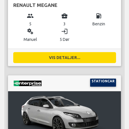
RENAULT MEGANE
group
business_center
local_gas_station
5
3
Benzin
miscellaneous_services
login
Manuel
5 Dør
VIS DETALJER...
STATIONCAR