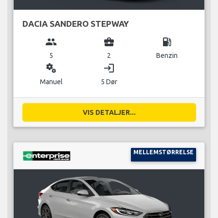
DACIA SANDERO STEPWAY
group
business_center
local_gas_station
5
2
Benzin
miscellaneous_services
login
Manuel
5 Dør
VIS DETALJER...
MELLEMSTØRRELSE