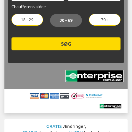
Chaufførens alder:
18 - 29
70+
30 - 69
SØG
GRATIS
Ændringer,