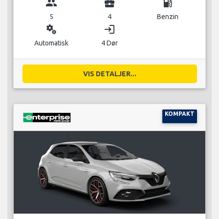
group
business_center
local_gas_station
5
4
Benzin
miscellaneous_services
login
Automatisk
4 Dør
VIS DETALJER...
KOMPAKT