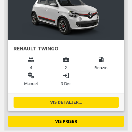
RENAULT TWINGO
group
business_center
local_gas_station
4
2
Benzin
miscellaneous_services
login
Manuel
3 Dør
VIS DETALJER...
VIS PRISER