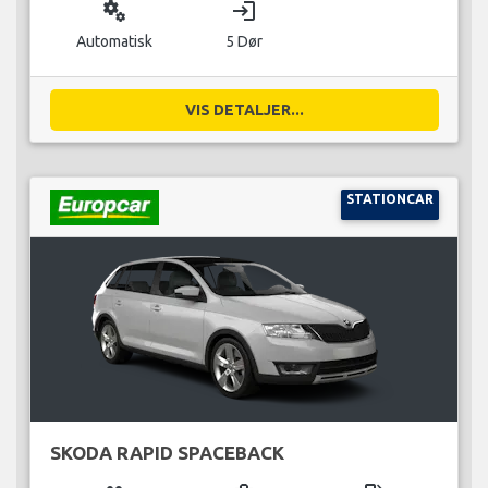
miscellaneous_services
login
Automatisk
5 Dør
VIS DETALJER...
STATIONCAR
SKODA RAPID SPACEBACK