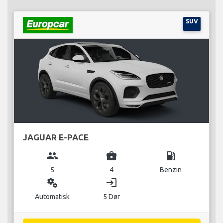
SUV
JAGUAR E-PACE
group
business_center
local_gas_station
5
4
Benzin
miscellaneous_services
login
Automatisk
5 Dør