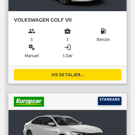
VOLKSWAGEN GOLF VII
group
business_center
local_gas_station
5
3
Benzin
miscellaneous_services
login
Manuel
5 Dør
VIS DETALJER...
STANDARD