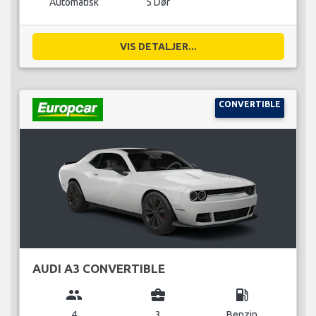
Automatisk
5 Dør
VIS DETALJER...
CONVERTIBLE
AUDI A3 CONVERTIBLE
group
business_center
local_gas_station
4
3
Benzin