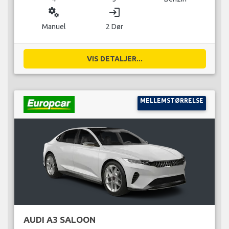
miscellaneous_services
login
Manuel
2 Dør
VIS DETALJER...
MELLEMSTØRRELSE
AUDI A3 SALOON