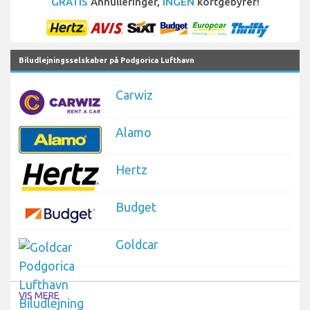
GRATIS
Annulleringer,
INGEN
kortgebyrer!
Biludlejningsselskaber på Podgorica Lufthavn
Carwiz
Alamo
Hertz
Budget
Goldcar
VIS MERE