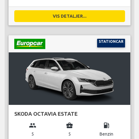
VIS DETALJER...
STATIONCAR
SKODA OCTAVIA ESTATE
group
business_center
local_gas_station
5
5
Benzin