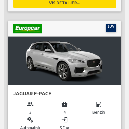
VIS DETALJER...
SUV
JAGUAR F-PACE
group
business_center
local_gas_station
5
4
Benzin
miscellaneous_services
login
Automatisk
5 Dør