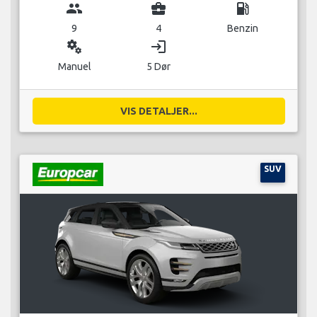
group
business_center
local_gas_station
9
4
Benzin
miscellaneous_services
login
Manuel
5 Dør
VIS DETALJER...
SUV