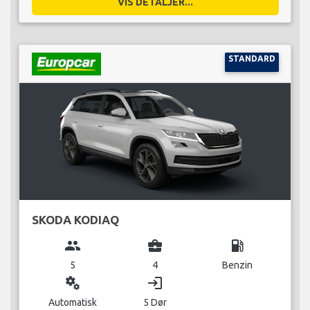
VIS DETALJER...
STANDARD
SKODA KODIAQ
group
business_center
local_gas_station
5
4
Benzin
miscellaneous_services
login
Automatisk
5 Dør