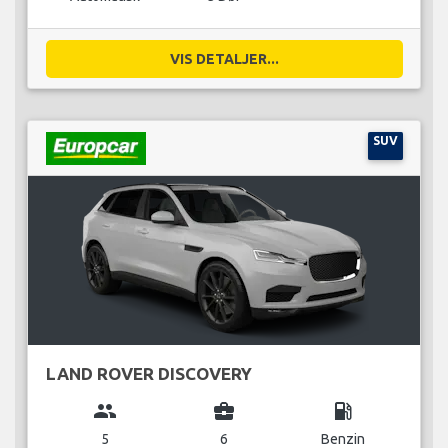
VIS DETALJER...
SUV
LAND ROVER DISCOVERY
group
business_center
local_gas_station
5
6
Benzin