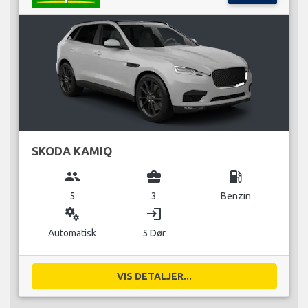
SKODA KAMIQ
group
business_center
local_gas_station
5
3
Benzin
miscellaneous_services
login
Automatisk
5 Dør
VIS DETALJER...