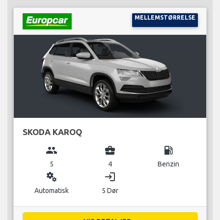
MELLEMSTØRRELSE
SKODA KAROQ
group
business_center
local_gas_station
5
4
Benzin
miscellaneous_services
login
Automatisk
5 Dør