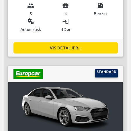
group
business_center
local_gas_station
5
4
Benzin
miscellaneous_services
login
Automatisk
4 Dør
VIS DETALJER...
STANDARD