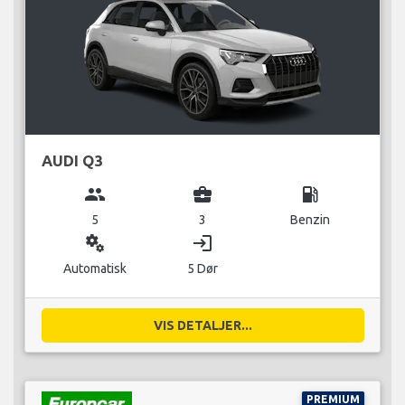
AUDI Q3
group
business_center
local_gas_station
5
3
Benzin
miscellaneous_services
login
Automatisk
5 Dør
VIS DETALJER...
PREMIUM