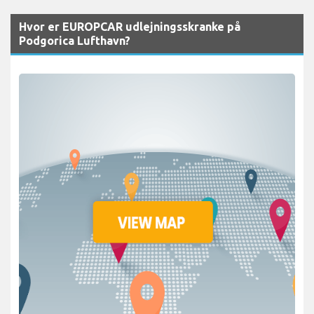
Hvor er EUROPCAR udlejningsskranke på
Podgorica Lufthavn?