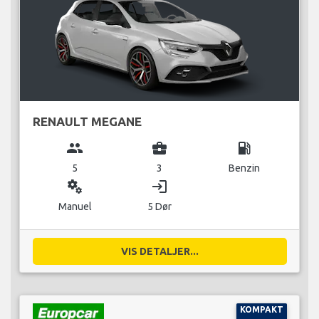
RENAULT MEGANE
group
business_center
local_gas_station
5
3
Benzin
miscellaneous_services
login
Manuel
5 Dør
VIS DETALJER...
KOMPAKT