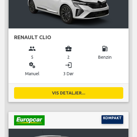
RENAULT CLIO
group
business_center
local_gas_station
5
2
Benzin
miscellaneous_services
login
Manuel
3 Dør
VIS DETALJER...
KOMPAKT