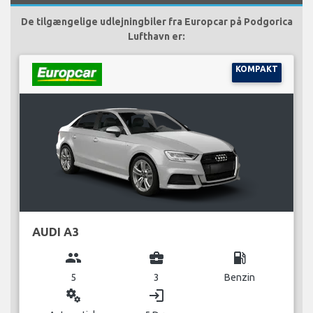
De tilgængelige udlejningbiler fra Europcar på Podgorica
Lufthavn er:
KOMPAKT
AUDI A3
group
business_center
local_gas_station
5
3
Benzin
miscellaneous_services
login