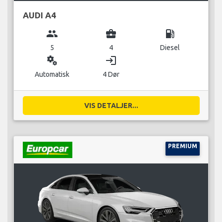
AUDI A4
group
business_center
local_gas_station
5
4
Diesel
miscellaneous_services
login
Automatisk
4 Dør
VIS DETALJER...
PREMIUM