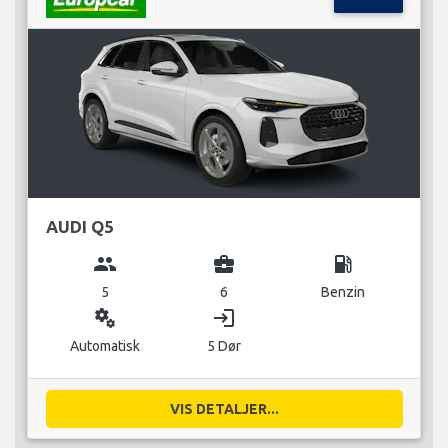
AUDI Q5
group
business_center
local_gas_station
5
6
Benzin
miscellaneous_services
login
Automatisk
5 Dør
VIS DETALJER...