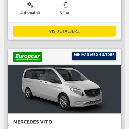
miscellaneous_services
login
Automatisk
5 Dør
VIS DETALJER...
MINIVAN MED 9 SÆDER
MERCEDES VITO