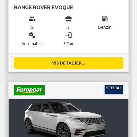
RANGE ROVER EVOQUE
group
business_center
local_gas_station
5
3
Benzin
miscellaneous_services
login
Automatisk
3 Dør
VIS DETALJER...
SPECIAL