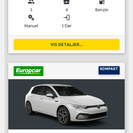
group
business_center
local_gas_station
5
4
Benzin
miscellaneous_services
login
Manuel
5 Dør
VIS DETALJER...
KOMPAKT