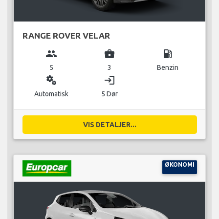
RANGE ROVER VELAR
group
business_center
local_gas_station
5
3
Benzin
miscellaneous_services
login
Automatisk
5 Dør
VIS DETALJER...
ØKONOMI