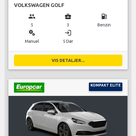
VOLKSWAGEN GOLF
group
business_center
local_gas_station
5
3
Benzin
miscellaneous_services
login
Manuel
5 Dør
VIS DETALJER...
KOMPAKT ELITE