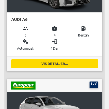
AUDI A6
group
business_center
local_gas_station
5
4
Benzin
miscellaneous_services
login
Automatisk
4 Dør
VIS DETALJER...
SUV