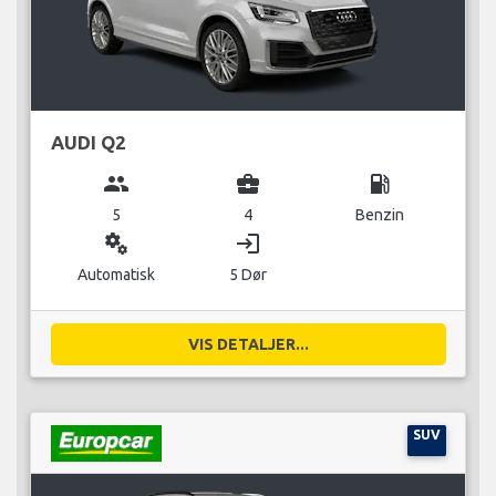
AUDI Q2
group
business_center
local_gas_station
5
4
Benzin
miscellaneous_services
login
Automatisk
5 Dør
VIS DETALJER...
SUV