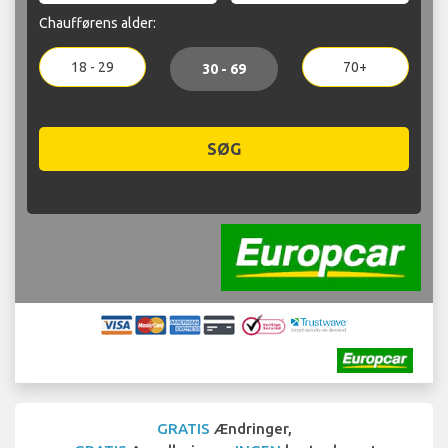
Chaufførens alder:
18 - 29
70+
30 - 69
SØG
GRATIS
Ændringer,