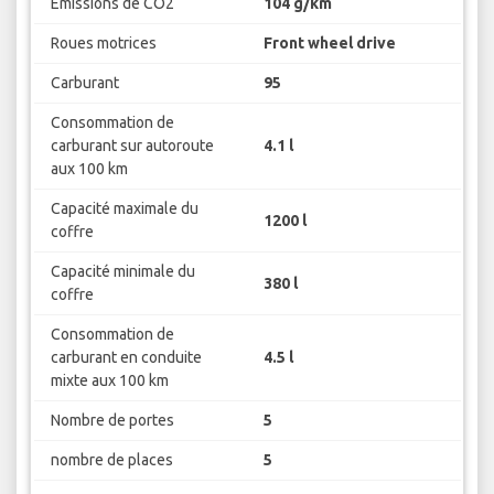
Emissions de CO2
104 g/km
Roues motrices
Front wheel drive
Carburant
95
Consommation de
carburant sur autoroute
4.1 l
aux 100 km
Capacité maximale du
1200 l
coffre
Capacité minimale du
380 l
coffre
Consommation de
carburant en conduite
4.5 l
mixte aux 100 km
Nombre de portes
5
nombre de places
5