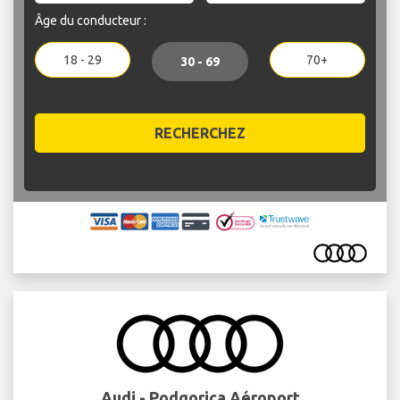
Âge du conducteur :
18 - 29
70+
30 - 69
RECHERCHEZ
Audi - Podgorica Aéroport