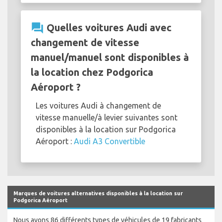
question_answer
Quelles voitures Audi avec
changement de vitesse
manuel/manuel sont disponibles à
la location chez Podgorica
Aéroport ?
Les voitures Audi à changement de
vitesse manuelle/à levier suivantes sont
disponibles à la location sur Podgorica
Aéroport :
Audi A3 Convertible
Marques de voitures alternatives disponibles à la location sur
Podgorica Aéroport
Nous avons 86 différents types de véhicules de 19 fabricants