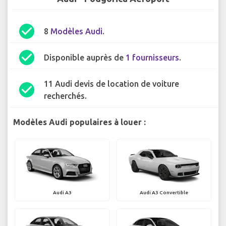
check_circle
8
Modèles Audi
.
check_circle
Disponible auprès de
1 fournisseurs
.
11 Audi devis de location de voiture
check_circle
recherchés.
Modèles Audi populaires à louer :
Audi A3
Audi A3 Convertible