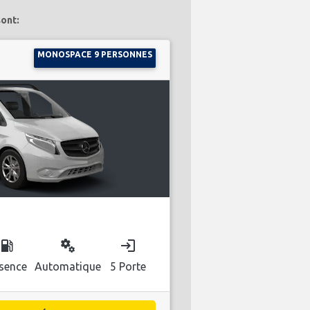
ont:
MONOSPACE 9 PERSONNES
ocal_gas_station
miscellaneous_services
login
sence
Automatique
5 Porte