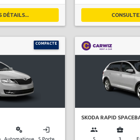
DÉTAILS...
CONSULTEZ
COMPACTE
SKODA RAPID SPACEB
miscellaneous_services
login
group
business_center
e
Automatique
5 Porte
5
3
E