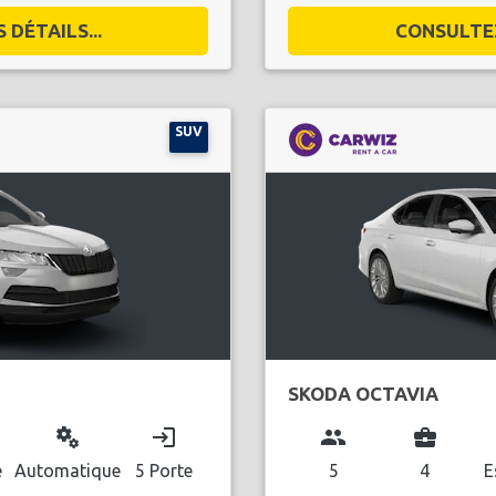
DÉTAILS...
CONSULTEZ
SUV
SKODA OCTAVIA
miscellaneous_services
login
group
business_center
e
Automatique
5 Porte
5
4
E