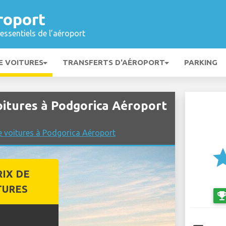
roport
essentiels de l’aéroport
E VOITURES
TRANSFERTS D'AÉROPORT
PARKING
itures à Podgorica Aéroport
e voitures à Podgorica Aéroport
st
RIX DE
TURES
emoji_even