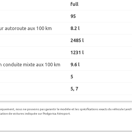
full
95
r autoroute aux 100 km
8.2 l
2485 l
1231 l
 conduite mixte aux 100 km
9.6 l
5
5, 7
 uniquement, nous ne pouvons pas garantir le modèle et les spécifications exacts du véhicule Land
location de voitures indiquée sur Podgorica Aéroport.