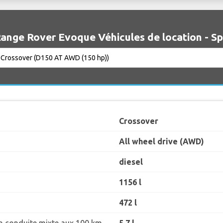
ange Rover Evoque Véhicules de location - Sp
Crossover
All wheel drive (AWD)
diesel
1156 l
472 l