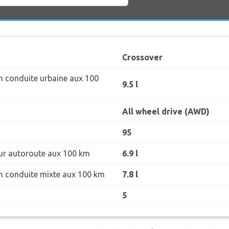
Crossover
 conduite urbaine aux 100
9.5 l
All wheel drive (AWD)
95
r autoroute aux 100 km
6.9 l
 conduite mixte aux 100 km
7.8 l
5