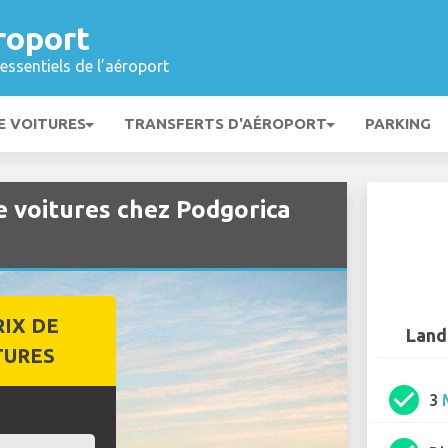
roport
essentiels de l’aéroport
E VOITURES
TRANSFERTS D'AÉROPORT
PARKING
e voitures chez Podgorica
RIX DE
Land
TURES
check_circle
3