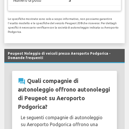
Numero di posti
5
Le specifiche mostrate sono solo a scopo informativo, non possiamo garantire
l'esatto modello e le specifiche del veicolo Peugeot 208 che riceverai. Per dettagli
specifici è necessario verificare con la società di autonoleggio indicata su Aeroporto
Podgorica.
Peugeot Noleggio di veicoli presso Aeroporto Podgorica -
Domande frequenti
question_answer
Quali compagnie di
autonoleggio offrono autonoleggi
di Peugeot su Aeroporto
Podgorica?
Le seguenti compagnie di autonoleggio
su Aeroporto Podgorica offrono una