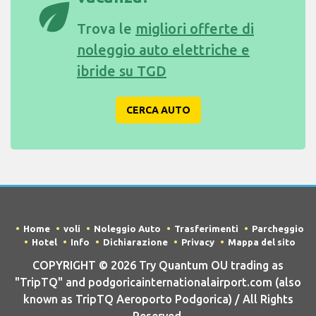
eco
Trova le
migliori offerte di
noleggio auto elettriche e
ibride su TGD
CERCA AUTO
Home
voli
Noleggio Auto
Trasferimenti
Parcheggio
Hotel
Info
Dichiarazione
Privacy
Mappa del sito
COPYRIGHT © 2026 Try Quantum OU trading as
"TripTQ" and podgoricainternationalairport.com (also
known as TripTQ Aeroporto Podgorica) / All Rights
Reserved.