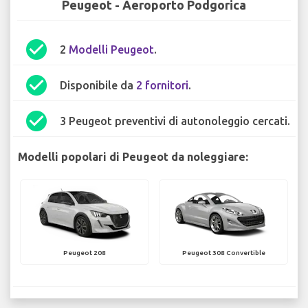
Peugeot - Aeroporto Podgorica
check_circle
2
Modelli Peugeot
.
check_circle
Disponibile da
2 fornitori
.
check_circle
3 Peugeot preventivi di autonoleggio cercati.
Modelli popolari di Peugeot da noleggiare:
Peugeot 208
Peugeot 308 Convertible