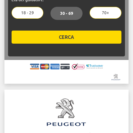
18 - 29
70+
30 - 69
CERCA