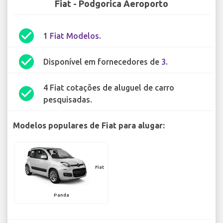
Fiat - Podgorica Aeroporto
check_circle
1
Fiat Modelos
.
check_circle
Disponível em fornecedores de
3
.
4 Fiat cotações de aluguel de carro
check_circle
pesquisadas.
Modelos populares de Fiat para alugar:
Fiat
Panda