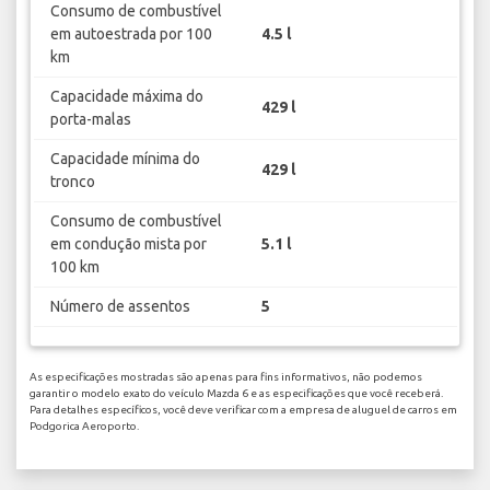
Consumo de combustível
em autoestrada por 100
4.5 l
km
Capacidade máxima do
429 l
porta-malas
Capacidade mínima do
429 l
tronco
Consumo de combustível
em condução mista por
5.1 l
100 km
Número de assentos
5
As especificações mostradas são apenas para fins informativos, não podemos
garantir o modelo exato do veículo Mazda 6 e as especificações que você receberá.
Para detalhes específicos, você deve verificar com a empresa de aluguel de carros em
Podgorica Aeroporto.