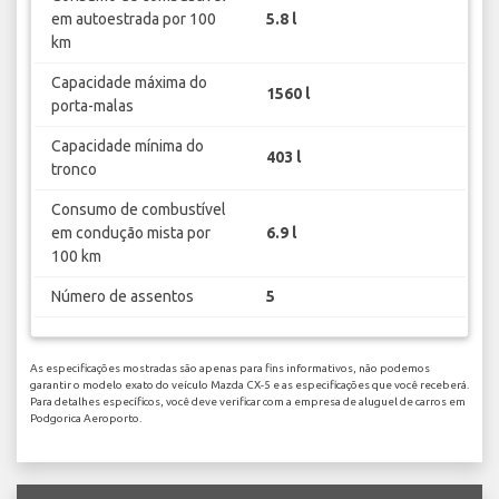
em autoestrada por 100
5.8 l
km
Capacidade máxima do
1560 l
porta-malas
Capacidade mínima do
403 l
tronco
Consumo de combustível
em condução mista por
6.9 l
100 km
Número de assentos
5
As especificações mostradas são apenas para fins informativos, não podemos
garantir o modelo exato do veículo Mazda CX-5 e as especificações que você receberá.
Para detalhes específicos, você deve verificar com a empresa de aluguel de carros em
Podgorica Aeroporto.