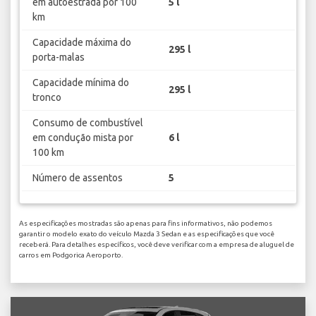
em autoestrada por 100
5 l
km
Capacidade máxima do
295 l
porta-malas
Capacidade mínima do
295 l
tronco
Consumo de combustível
em condução mista por
6 l
100 km
Número de assentos
5
As especificações mostradas são apenas para fins informativos, não podemos
garantir o modelo exato do veículo Mazda 3 Sedan e as especificações que você
receberá. Para detalhes específicos, você deve verificar com a empresa de aluguel de
carros em Podgorica Aeroporto.