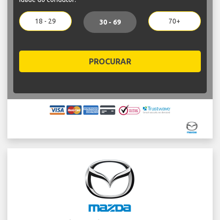
18 - 29
70+
30 - 69
PROCURAR