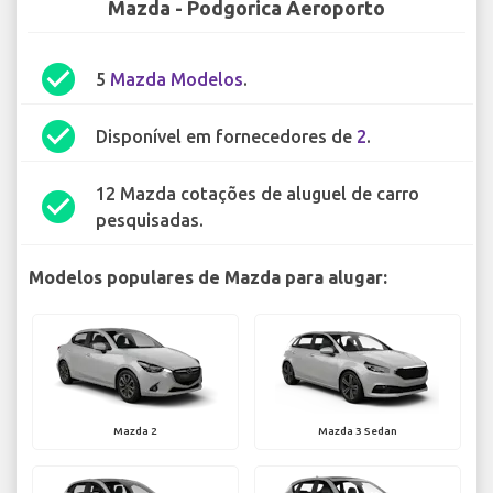
Mazda - Podgorica Aeroporto
check_circle
5
Mazda Modelos
.
check_circle
Disponível em fornecedores de
2
.
12 Mazda cotações de aluguel de carro
check_circle
pesquisadas.
Modelos populares de Mazda para alugar:
Mazda 2
Mazda 3 Sedan