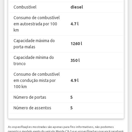
Combustível
diesel
Consumo de combustível
em autoestrada por 100
4.7 l
km
Capacidade máxima do
1260 l
porta-malas
Capacidade mínima do
350 l
tronco
Consumo de combustível
em condução mista por
4.9 l
100 km
Número de portas
5
Número de assentos
5
As especificações mostradas são apenas para fins informativos, não podemos
garantir o modelo exato do veículo Mazda CX-3 e as especificações que você receberá.