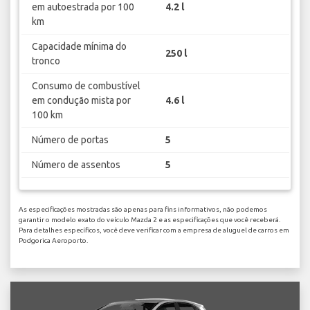
em autoestrada por 100
4.2 l
km
Capacidade mínima do
250 l
tronco
Consumo de combustível
em condução mista por
4.6 l
100 km
Número de portas
5
Número de assentos
5
As especificações mostradas são apenas para fins informativos, não podemos
garantir o modelo exato do veículo Mazda 2 e as especificações que você receberá.
Para detalhes específicos, você deve verificar com a empresa de aluguel de carros em
Podgorica Aeroporto.