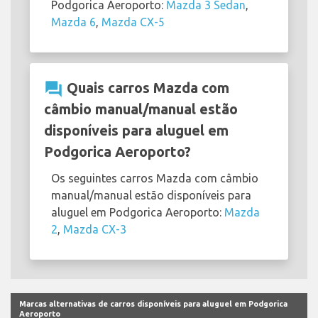
Podgorica Aeroporto:
Mazda 3 Sedan
,
Mazda 6
,
Mazda CX-5
question_answer
Quais carros Mazda com
câmbio manual/manual estão
disponíveis para aluguel em
Podgorica Aeroporto?
Os seguintes carros Mazda com câmbio
manual/manual estão disponíveis para
aluguel em Podgorica Aeroporto:
Mazda
2
,
Mazda CX-3
Marcas alternativas de carros disponíveis para aluguel em Podgorica
Aeroporto