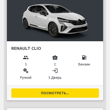
RENAULT CLIO
group
business_center
local_gas_station
5
2
Бензин
miscellaneous_services
login
Ручной
3 Дверь
ПОСМОТРЕТЬ...