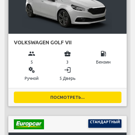
VOLKSWAGEN GOLF VII
group
business_center
local_gas_station
5
3
Бензин
miscellaneous_services
login
Ручной
5 Дверь
ПОСМОТРЕТЬ...
СТАНДАРТНЫЙ