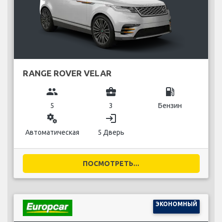
RANGE ROVER VELAR
group
business_center
local_gas_station
5
3
Бензин
miscellaneous_services
login
Автоматическая
5 Дверь
ПОСМОТРЕТЬ...
ЭКОНОМНЫЙ