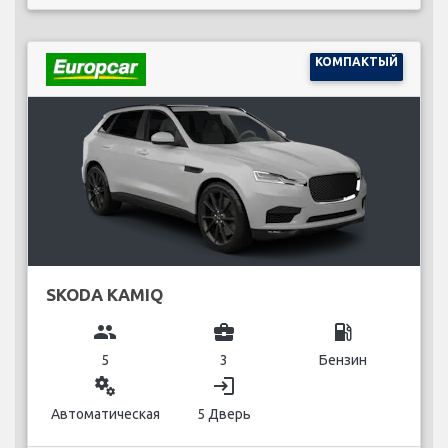
КОМПАКТЫЙ
SKODA KAMIQ
group
business_center
local_gas_station
5
3
Бензин
miscellaneous_services
login
Автоматическая
5 Дверь