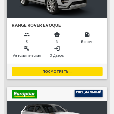
RANGE ROVER EVOQUE
group
business_center
local_gas_station
5
3
Бензин
miscellaneous_services
login
Автоматическая
3 Дверь
ПОСМОТРЕТЬ...
СПЕЦИАЛЬНЫЙ