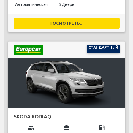
Автоматическая
5 Дверь
ПОСМОТРЕТЬ...
СТАНДАРТНЫЙ
SKODA KODIAQ
group
business_center
local_gas_station