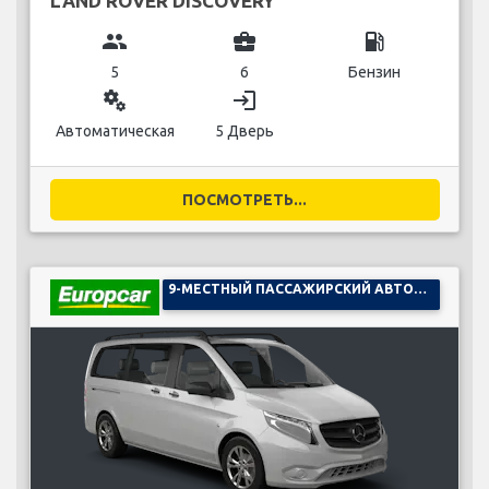
LAND ROVER DISCOVERY
group
business_center
local_gas_station
5
6
Бензин
miscellaneous_services
login
Автоматическая
5 Дверь
ПОСМОТРЕТЬ...
9-МЕСТНЫЙ ПАССАЖИРСКИЙ АВТОМОБИЛЬ