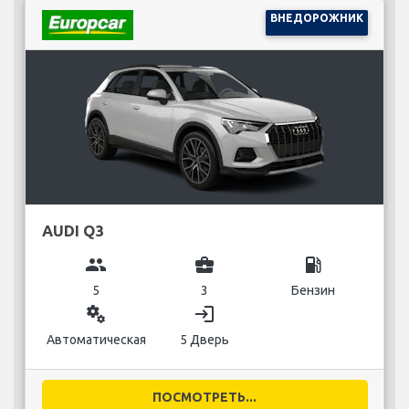
ВНЕДОРОЖНИК
AUDI Q3
group
business_center
local_gas_station
5
3
Бензин
miscellaneous_services
login
Автоматическая
5 Дверь
ПОСМОТРЕТЬ...