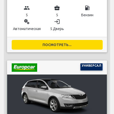
group
business_center
local_gas_station
5
5
Бензин
miscellaneous_services
login
Автоматическая
5 Дверь
ПОСМОТРЕТЬ...
УНИВЕРСАЛ