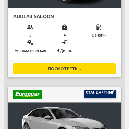
AUDI A3 SALOON
group
business_center
local_gas_station
5
4
Бензин
miscellaneous_services
login
Автоматическая
4 Дверь
ПОСМОТРЕТЬ...
СТАНДАРТНЫЙ