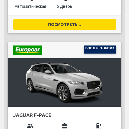
Автоматическая
5 Дверь
ПОСМОТРЕТЬ...
ВНЕДОРОЖНИК
JAGUAR F-PACE
group
business_center
local_gas_station