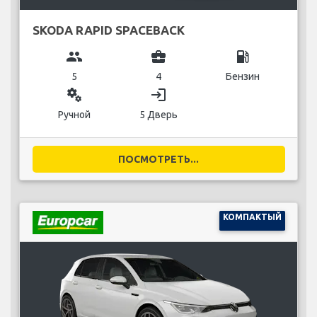
SKODA RAPID SPACEBACK
group
business_center
local_gas_station
5
4
Бензин
miscellaneous_services
login
Ручной
5 Дверь
ПОСМОТРЕТЬ...
КОМПАКТЫЙ