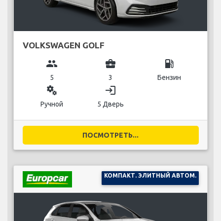
VOLKSWAGEN GOLF
group
business_center
local_gas_station
5
3
Бензин
miscellaneous_services
login
Ручной
5 Дверь
ПОСМОТРЕТЬ...
КОМПАКТ. ЭЛИТНЫЙ АВТОМ.