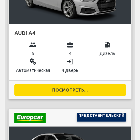
AUDI A4
group
business_center
local_gas_station
5
4
Дизель
miscellaneous_services
login
Автоматическая
4 Дверь
ПОСМОТРЕТЬ...
ПРЕДСТАВИТЕЛЬСКИЙ