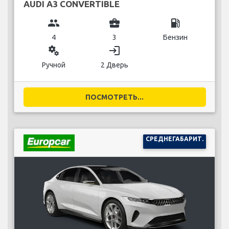
AUDI A3 CONVERTIBLE
group
business_center
local_gas_station
4
3
Бензин
miscellaneous_services
login
Ручной
2 Дверь
ПОСМОТРЕТЬ...
СРЕДНЕГАБАРИТ.