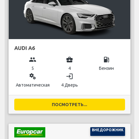
AUDI A6
group
business_center
local_gas_station
5
4
Бензин
miscellaneous_services
login
Автоматическая
4 Дверь
ПОСМОТРЕТЬ...
ВНЕДОРОЖНИК