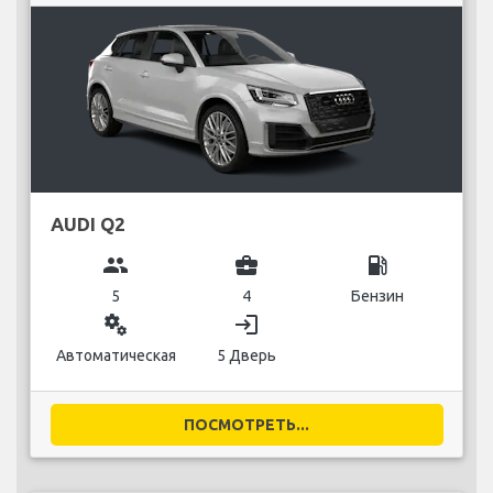
AUDI Q2
group
business_center
local_gas_station
5
4
Бензин
miscellaneous_services
login
Автоматическая
5 Дверь
ПОСМОТРЕТЬ...