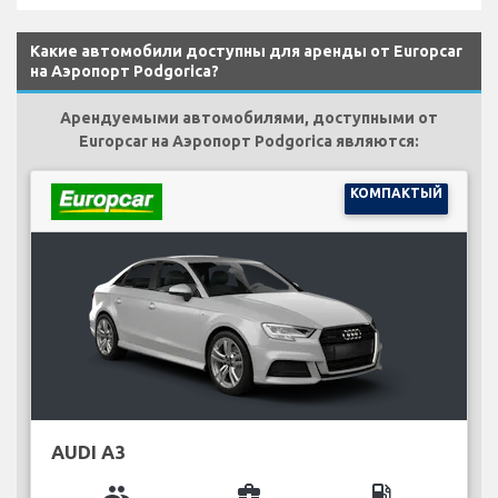
Какие автомобили доступны для аренды от Europcar
на Аэропорт Podgorica?
Арендуемыми автомобилями, доступными от
Europcar на Аэропорт Podgorica являются:
КОМПАКТЫЙ
AUDI A3
group
business_center
local_gas_station