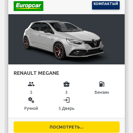
КОМПАКТЫЙ
RENAULT MEGANE
group
business_center
local_gas_station
5
3
Бензин
miscellaneous_services
login
Ручной
5 Дверь
ПОСМОТРЕТЬ...