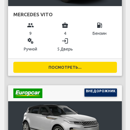
MERCEDES VITO
group
business_center
local_gas_station
9
4
Бензин
miscellaneous_services
login
Ручной
5 Дверь
ПОСМОТРЕТЬ...
ВНЕДОРОЖНИК