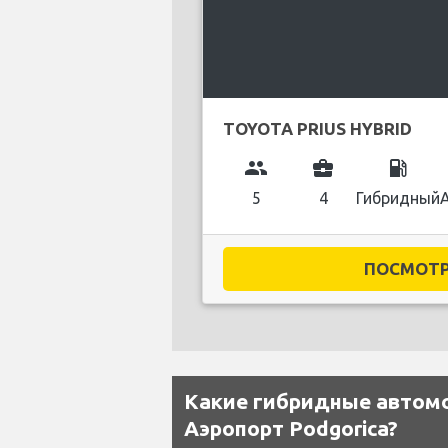
TOYOTA PRIUS HYBRID
group
business_center
local_gas_station
5
4
Гибридный
ПОСМОТРЕ
Какие гибридные автомо
Аэропорт Podgorica?