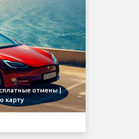
есплатные отмены |
ю карту