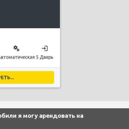
miscellaneous_services
login
Автоматическая
5 Дверь
ТЬ...
били я могу арендовать на