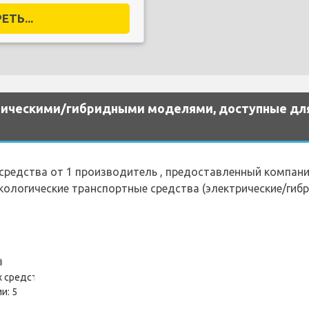
ТЬ...
рическими/гибридными моделями, доступные для
о средства от 1 производитель , предоставленный компан
ологические транспортные средства (электрические/гибр
а
 средств: 5
и: 5