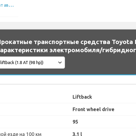
П
росмотреть прокат автомобилей Toyota
рокатные транспортные средства Toyota Pr
арактеристики электромобиля/гибридно
Liftback
Front wheel drive
95
ой езде на 100 км
3.1 l