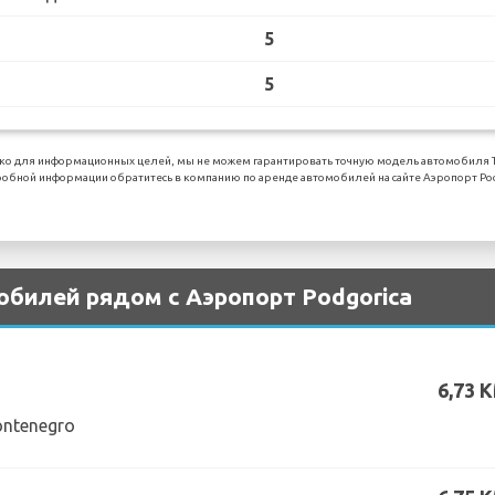
5
5
о для информационных целей, мы не можем гарантировать точную модель автомобиля Toyo
обной информации обратитесь в компанию по аренде автомобилей на сайте Аэропорт Pod
обилей рядом с Аэропорт Podgorica
6,73 
ontenegro