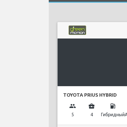
TOYOTA PRIUS HYBRID
group
business_center
local_gas_station
5
4
Гибридный