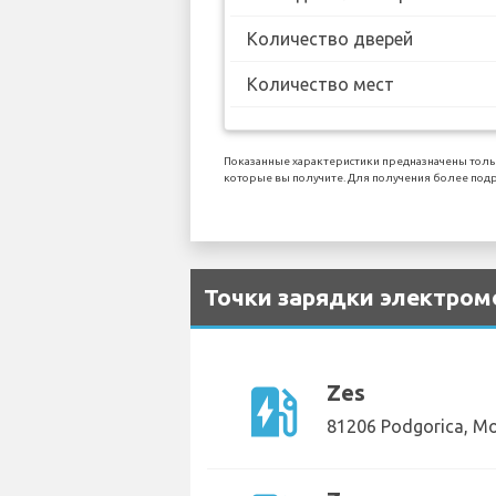
Количество дверей
Количество мест
Показанные характеристики предназначены тольк
которые вы получите. Для получения более подр
Точки зарядки электром
ev_station
Zes
81206 Podgorica, M