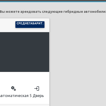
Вы можете арендовать следующие гибридные автомобили
СРЕДНЕГАБАРИТ.
miscellaneous_services
login
Автоматическая
5 Дверь