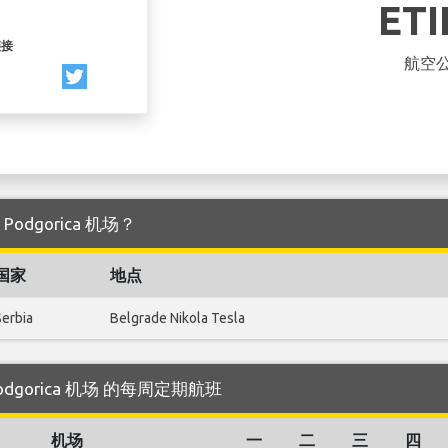
ET
链接
航空
 Podgorica 机场？
国家
地点
Serbia
Belgrade Nikola Tesla
 Podgorica 机场 的每周定期航班
机场
一
二
三
四