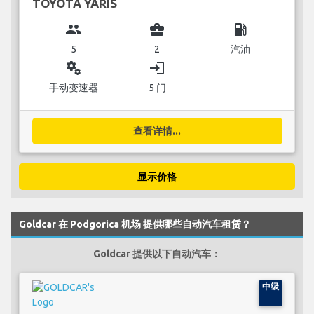
TOYOTA YARIS
group
business_center
local_gas_station
5
2
汽油
miscellaneous_services
login
手动变速器
5 门
查看详情...
显示价格
Goldcar 在 Podgorica 机场 提供哪些自动汽车租赁？
Goldcar 提供以下自动汽车：
中级