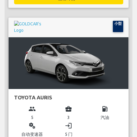
小型
TOYOTA AURIS
group
business_center
local_gas_station
5
3
汽油
miscellaneous_services
login
自动变速器
5 门