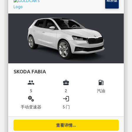
经济型
SKODA FABIA
group
business_center
local_gas_station
5
2
汽油
miscellaneous_services
login
手动变速器
5 门
查看详情...