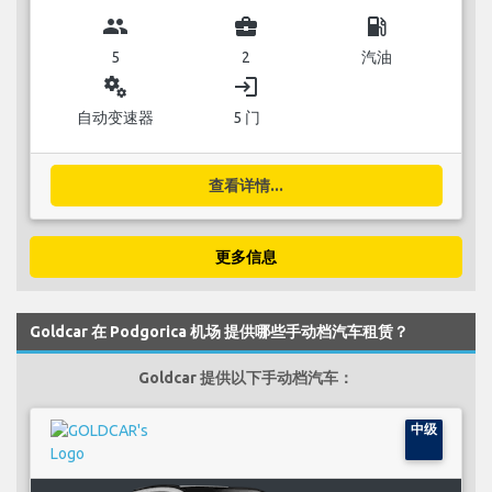
group
business_center
local_gas_station
5
2
汽油
miscellaneous_services
login
自动变速器
5 门
查看详情...
更多信息
Goldcar 在 Podgorica 机场 提供哪些手动档汽车租赁？
Goldcar 提供以下手动档汽车：
中级