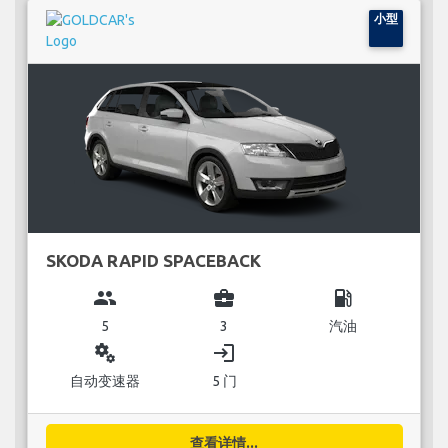
小型
SKODA RAPID SPACEBACK
group
business_center
local_gas_station
5
3
汽油
miscellaneous_services
login
自动变速器
5 门
查看详情...