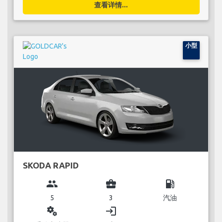
查看详情...
小型
SKODA RAPID
group
business_center
local_gas_station
5
3
汽油
miscellaneous_services
login