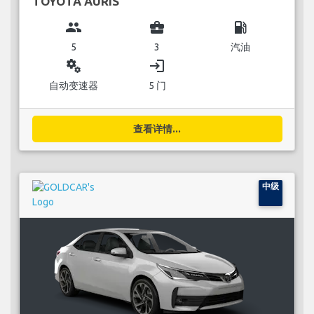
TOYOTA AURIS
group
business_center
local_gas_station
5
3
汽油
miscellaneous_services
login
自动变速器
5 门
查看详情...
中级