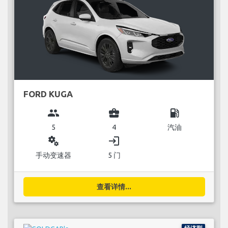
FORD KUGA
group
business_center
local_gas_station
5
4
汽油
miscellaneous_services
login
手动变速器
5 门
查看详情...