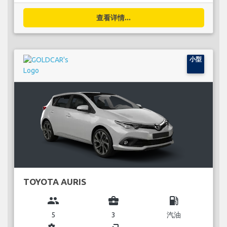
查看详情...
小型
TOYOTA AURIS
group
business_center
local_gas_station
5
3
汽油