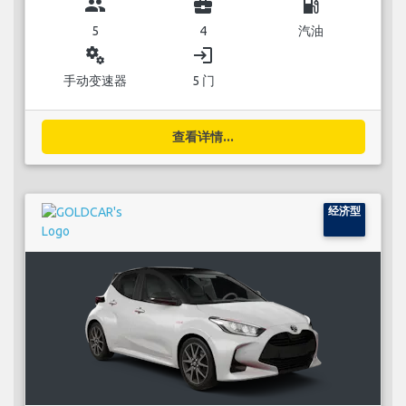
group
business_center
local_gas_station
5
4
汽油
miscellaneous_services
login
手动变速器
5 门
查看详情...
经济型