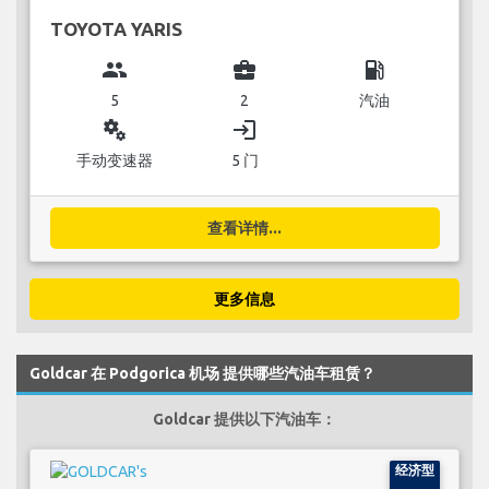
TOYOTA YARIS
group
business_center
local_gas_station
5
2
汽油
miscellaneous_services
login
手动变速器
5 门
查看详情...
更多信息
Goldcar 在 Podgorica 机场 提供哪些汽油车租赁？
Goldcar 提供以下汽油车：
经济型