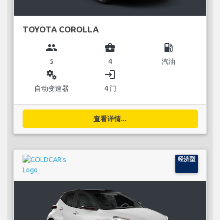
TOYOTA COROLLA
group
business_center
local_gas_station
5
4
汽油
miscellaneous_services
login
自动变速器
4 门
查看详情...
经济型