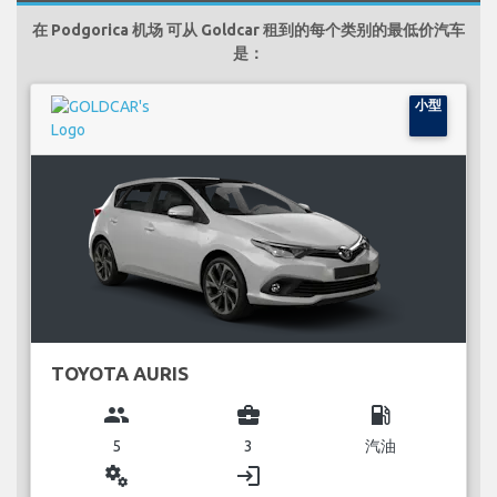
在 Podgorica 机场 可从 Goldcar 租到的每个类别的最低价汽车
是：
小型
TOYOTA AURIS
group
business_center
local_gas_station
5
3
汽油
miscellaneous_services
login