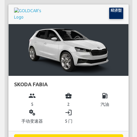
经济型
SKODA FABIA
group
business_center
local_gas_station
5
2
汽油
miscellaneous_services
login
手动变速器
5 门