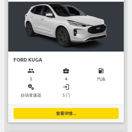
FORD KUGA
group
business_center
local_gas_station
5
4
汽油
miscellaneous_services
login
自动变速器
5 门
查看详情...