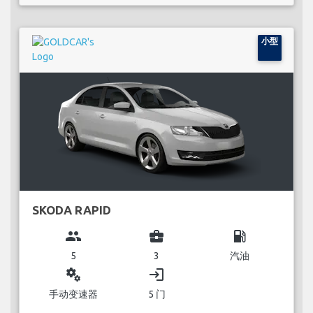
小型
SKODA RAPID
group
business_center
local_gas_station
5
3
汽油
miscellaneous_services
login
手动变速器
5 门