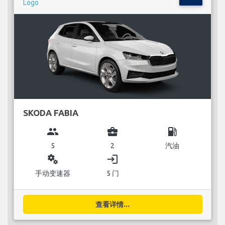
SKODA FABIA
group
business_center
local_gas_station
5
2
汽油
miscellaneous_services
login
手动变速器
5 门
查看详情...