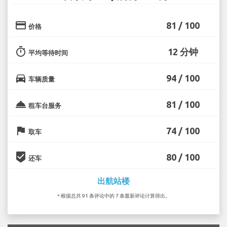
credit_card
81 / 100
价格
timer
12 分钟
平均等待时间
directions_car
94 / 100
车辆质量
room_service
81 / 100
租车台服务
flag
74 / 100
取车
beenhere
80 / 100
还车
出航站楼
* 根据总共 91 条评论中的 7 条最新评论计算得出。