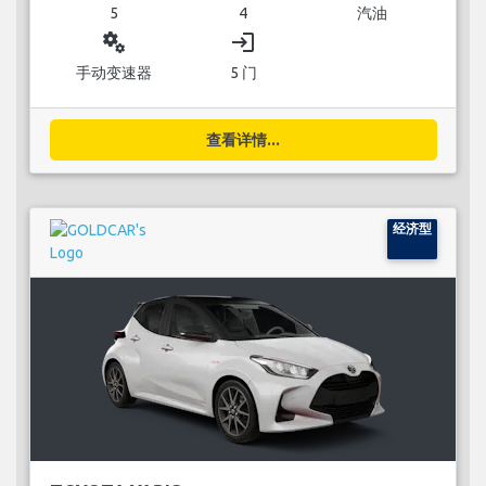
5
4
汽油
miscellaneous_services
login
手动变速器
5 门
查看详情...
经济型