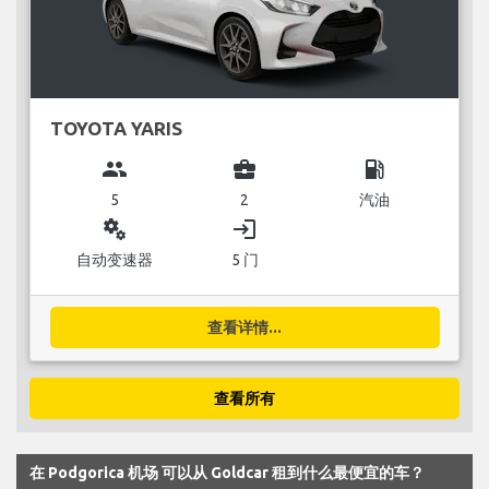
TOYOTA YARIS
group
business_center
local_gas_station
5
2
汽油
miscellaneous_services
login
自动变速器
5 门
查看详情...
查看所有
在 Podgorica 机场 可以从 Goldcar 租到什么最便宜的车？