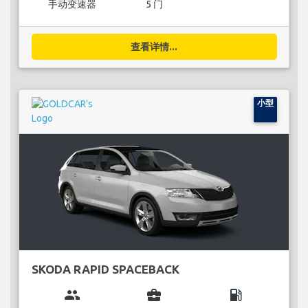
手动变速器
5 门
查看详情...
小型
SKODA RAPID SPACEBACK
group
business_center
local_gas_station