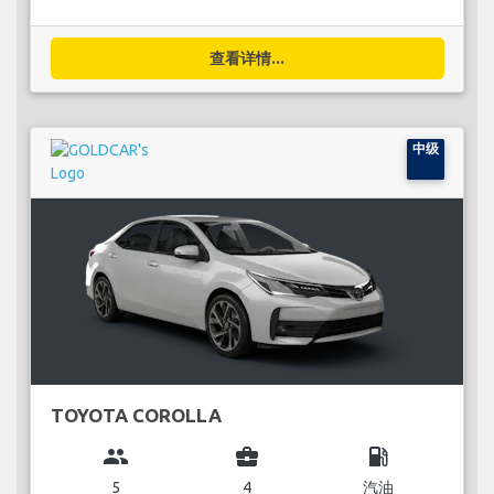
查看详情...
中级
TOYOTA COROLLA
group
business_center
local_gas_station
5
4
汽油