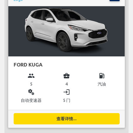
FORD KUGA
group
business_center
local_gas_station
5
4
汽油
miscellaneous_services
login
自动变速器
5 门
查看详情...