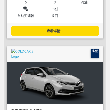
5
3
汽油
miscellaneous_services
login
自动变速器
5 门
查看详情...
小型