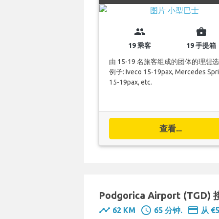
group
business_center
19 乘客
19 手提箱
由 15-19 名旅客组成的团体的理想
例子: Iveco 15-19pax, Mercedes Spri
15-19pax, etc.
查看...
Podgorica Airport (TGD)
timeline
schedule
payment
62 KM
65 分钟.
从 €