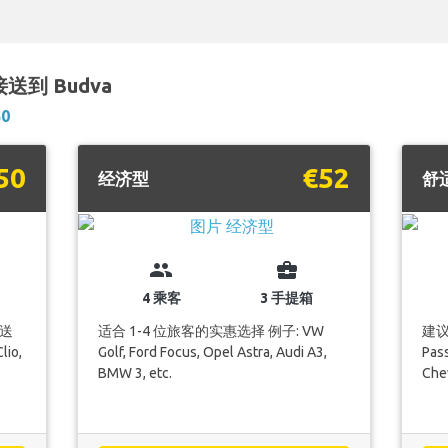
) 接送到 Budva
50
50
€52
经济型
舒
group
business_center
4 乘客
3 手提箱
送
适合 1-4 位旅客的实惠选择 例子: VW
建议
lio,
Golf, Ford Focus, Opel Astra, Audi A3,
Pass
BMW 3, etc.
Chev