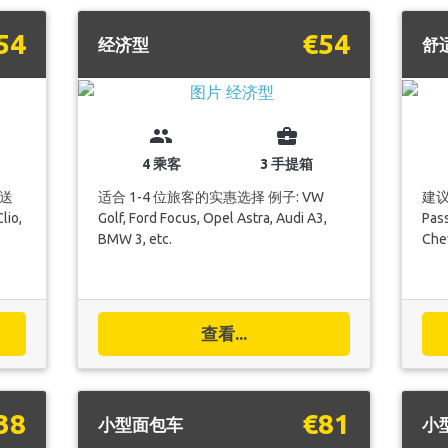
54
€54
经济型
舒
group
business_center
4 乘客
3 手提箱
送
适合 1-4 位旅客的实惠选择 例子: VW
建议
lio,
Golf, Ford Focus, Opel Astra, Audi A3,
Pass
BMW 3, etc.
Chev
查看...
38
€81
小型面包车
小