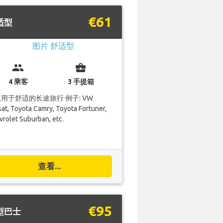
€61
适型
group
business_center
4 乘客
3 手提箱
用于舒适的长途旅行 例子: VW
at, Toyota Camry, Toyota Fortuner,
rolet Suburban, etc.
查看...
€95
型巴士