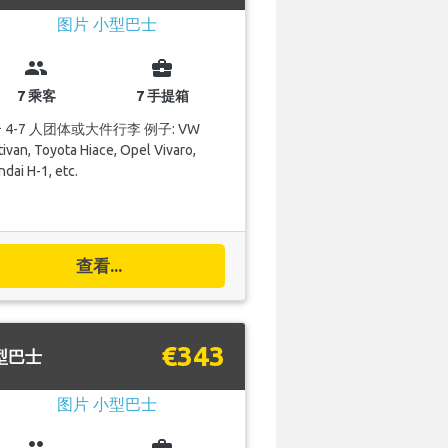
group
business_center
7 乘客
7 手提箱
 4-7 人团体或大件行李 例子: VW
ivan, Toyota Hiace, Opel Vivaro,
dai H-1, etc.
查看...
€343
型巴士
group
business_center