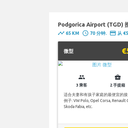
Podgorica Airport (TGD
timeline
schedule
payment
65 KM
70 分钟.
从 €
€
微型
group
business_center
3 乘客
2 手提箱
适合夫妻和有孩子家庭的最便宜的接
例子: VW Polo, Opel Corsa, Renault C
Skoda Fabia, etc.