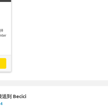
选择
nter
 接送到 Becici
54