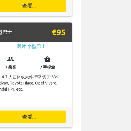
查看...
€95
型巴士
group
business_center
7 乘客
7 手提箱
 4-7 人团体或大件行李 例子: VW
ivan, Toyota Hiace, Opel Vivaro,
dai H-1, etc.
查看...