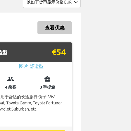
查看优惠
€54
适型
group
business_center
4 乘客
3 手提箱
用于舒适的长途旅行 例子: VW
at, Toyota Camry, Toyota Fortuner,
rolet Suburban, etc.