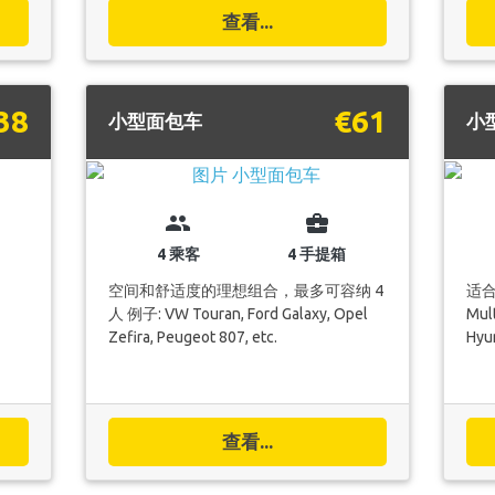
查看...
38
€61
小型面包车
小
group
business_center
4 乘客
4 手提箱
空间和舒适度的理想组合，最多可容纳 4
适合
人 例子: VW Touran, Ford Galaxy, Opel
Mult
Zefira, Peugeot 807, etc.
Hyun
查看...