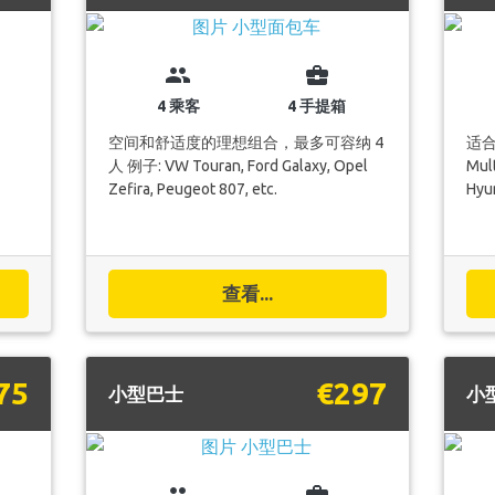
group
business_center
4 乘客
4 手提箱
空间和舒适度的理想组合，最多可容纳 4
适合
人 例子: VW Touran, Ford Galaxy, Opel
Mult
Zefira, Peugeot 807, etc.
Hyun
查看...
75
€297
小型巴士
小
group
business_center