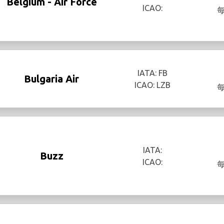
Belgium - Air Force
ICAO:
IATA: FB
Bulgaria Air
ICAO: LZB
IATA:
Buzz
ICAO: