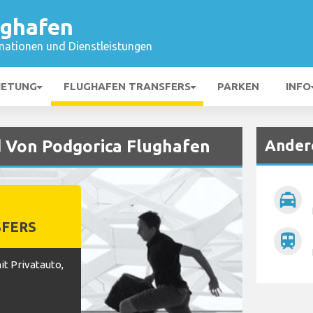
ughafen
mationen und Dienstleistungen
IETUNG
FLUGHAFEN TRANSFERS
PARKEN
INFO
Ander
 Von Podgorica Flughafen
local_taxi
FERS
train
t Privatauto,