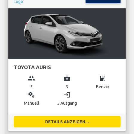
TOYOTA AURIS
group
business_center
local_gas_station
5
3
Benzin
miscellaneous_services
login
Manuell
5 Ausgang
DETAILS ANZEIGEN...