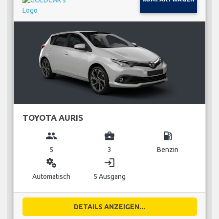
TOYOTA AURIS
group
business_center
local_gas_station
5
3
Benzin
miscellaneous_services
login
Automatisch
5 Ausgang
DETAILS ANZEIGEN...