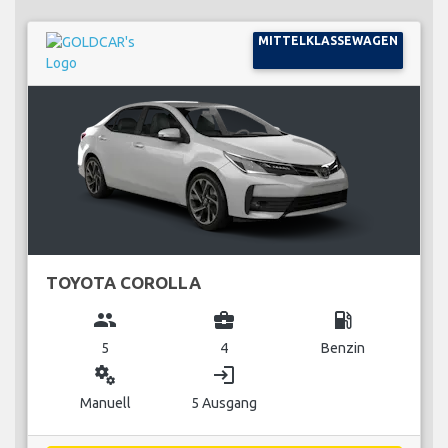
MITTELKLASSEWAGEN
TOYOTA COROLLA
group
business_center
local_gas_station
5
4
Benzin
miscellaneous_services
login
Manuell
5 Ausgang