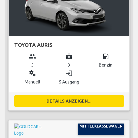
TOYOTA AURIS
group
business_center
local_gas_station
5
3
Benzin
miscellaneous_services
login
Manuell
5 Ausgang
DETAILS ANZEIGEN...
MITTELKLASSEWAGEN