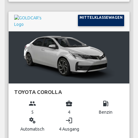
MITTELKLASSEWAGEN
TOYOTA COROLLA
group
business_center
local_gas_station
5
4
Benzin
miscellaneous_services
login
Automatisch
4 Ausgang