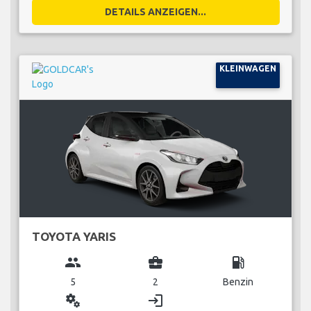
DETAILS ANZEIGEN...
KLEINWAGEN
TOYOTA YARIS
group
business_center
local_gas_station
5
2
Benzin
miscellaneous_services
login