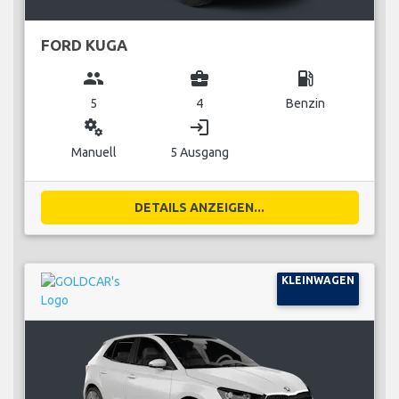
FORD KUGA
group
business_center
local_gas_station
5
4
Benzin
miscellaneous_services
login
Manuell
5 Ausgang
DETAILS ANZEIGEN...
KLEINWAGEN