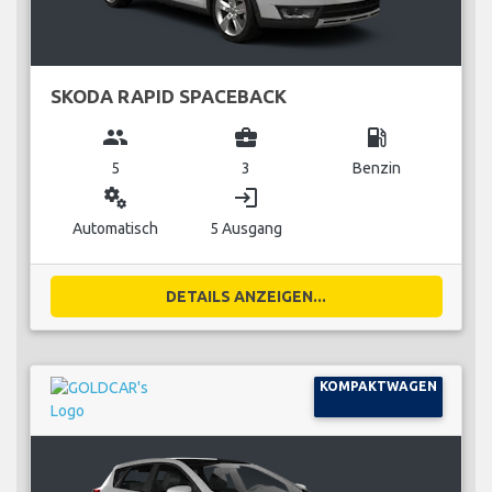
SKODA RAPID SPACEBACK
group
business_center
local_gas_station
5
3
Benzin
miscellaneous_services
login
Automatisch
5 Ausgang
DETAILS ANZEIGEN...
KOMPAKTWAGEN