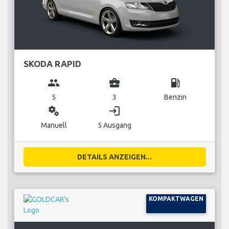
SKODA RAPID
group
business_center
local_gas_station
5
3
Benzin
miscellaneous_services
login
Manuell
5 Ausgang
DETAILS ANZEIGEN...
KOMPAKTWAGEN