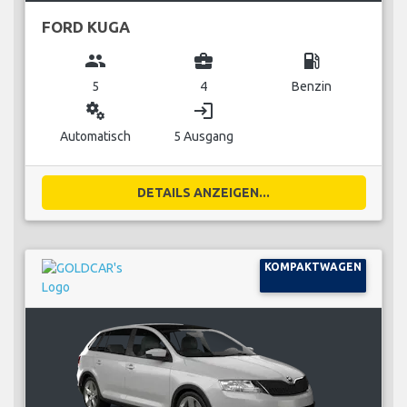
FORD KUGA
group
business_center
local_gas_station
5
4
Benzin
miscellaneous_services
login
Automatisch
5 Ausgang
DETAILS ANZEIGEN...
KOMPAKTWAGEN