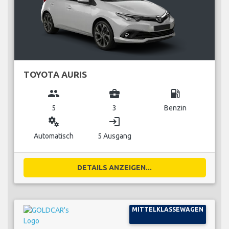
TOYOTA AURIS
group
business_center
local_gas_station
5
3
Benzin
miscellaneous_services
login
Automatisch
5 Ausgang
DETAILS ANZEIGEN...
MITTELKLASSEWAGEN