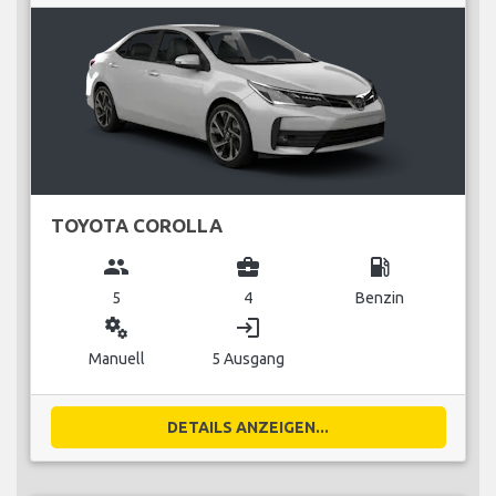
TOYOTA COROLLA
group
business_center
local_gas_station
5
4
Benzin
miscellaneous_services
login
Manuell
5 Ausgang
DETAILS ANZEIGEN...