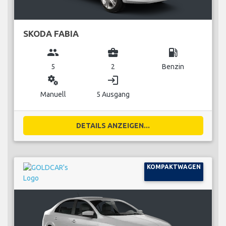
SKODA FABIA
group
business_center
local_gas_station
5
2
Benzin
miscellaneous_services
login
Manuell
5 Ausgang
DETAILS ANZEIGEN...
KOMPAKTWAGEN