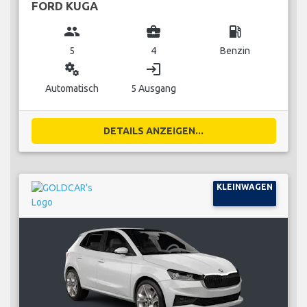
FORD KUGA
group
business_center
local_gas_station
5
4
Benzin
miscellaneous_services
login
Automatisch
5 Ausgang
DETAILS ANZEIGEN...
KLEINWAGEN