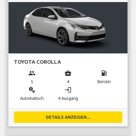
TOYOTA COROLLA
group
business_center
local_gas_station
5
4
Benzin
miscellaneous_services
login
Automatisch
4 Ausgang
DETAILS ANZEIGEN...