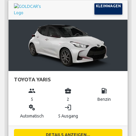
KLEINWAGEN
TOYOTA YARIS
group
business_center
local_gas_station
5
2
Benzin
miscellaneous_services
login
Automatisch
5 Ausgang
DETAILS ANZEIGEN...