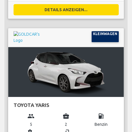
DETAILS ANZEIGEN...
KLEINWAGEN
TOYOTA YARIS
group
business_center
local_gas_station
5
2
Benzin