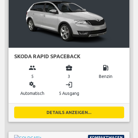
SKODA RAPID SPACEBACK
group
business_center
local_gas_station
5
3
Benzin
miscellaneous_services
login
Automatisch
5 Ausgang
DETAILS ANZEIGEN...
KOMPAKTWAGEN