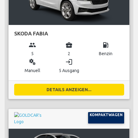
SKODA FABIA
group
business_center
local_gas_station
5
2
Benzin
miscellaneous_services
login
Manuell
5 Ausgang
DETAILS ANZEIGEN...
KOMPAKTWAGEN