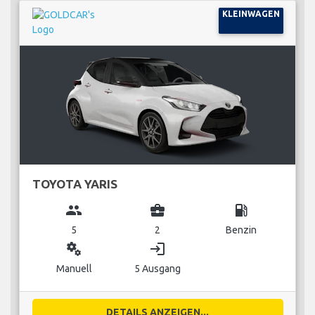
KLEINWAGEN
TOYOTA YARIS
group
business_center
local_gas_station
5
2
Benzin
miscellaneous_services
login
Manuell
5 Ausgang
DETAILS ANZEIGEN...