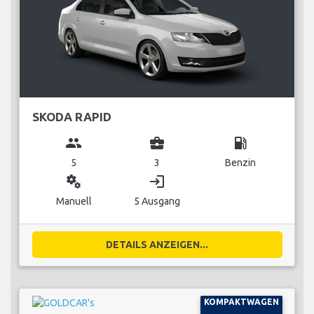
SKODA RAPID
group
business_center
local_gas_station
5
3
Benzin
miscellaneous_services
login
Manuell
5 Ausgang
DETAILS ANZEIGEN...
KOMPAKTWAGEN