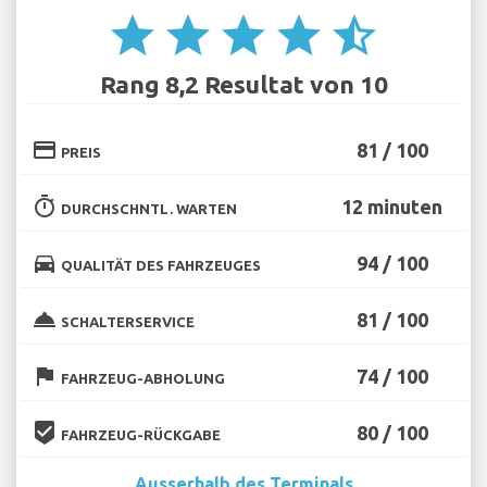
star
star
star
star
star_half
Rang 8,2 Resultat von 10
credit_card
81 / 100
PREIS
timer
12 minuten
DURCHSCHNTL. WARTEN
directions_car
94 / 100
QUALITÄT DES FAHRZEUGES
room_service
81 / 100
SCHALTERSERVICE
flag
74 / 100
FAHRZEUG-ABHOLUNG
beenhere
80 / 100
FAHRZEUG-RÜCKGABE
Ausserhalb des Terminals