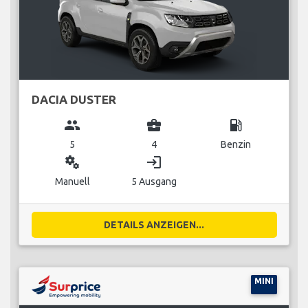
DACIA DUSTER
group
business_center
local_gas_station
5
4
Benzin
miscellaneous_services
login
Manuell
5 Ausgang
DETAILS ANZEIGEN...
MINI