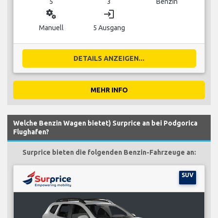
5
3
Benzin
miscellaneous_services
login
Manuell
5 Ausgang
DETAILS ANZEIGEN...
MEHR INFO
Welche Benzin Wagen bietet) Surprice an bei Podgorica
Flughafen?
Surprice bieten die folgenden Benzin-Fahrzeuge an:
SUV