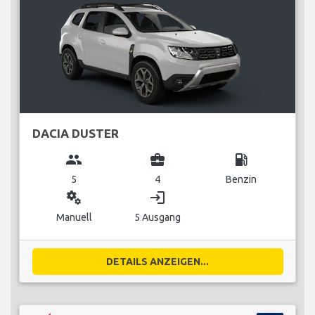
DACIA DUSTER
group
business_center
local_gas_station
5
4
Benzin
miscellaneous_services
login
Manuell
5 Ausgang
DETAILS ANZEIGEN...