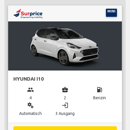
MINI
HYUNDAI I10
group
business_center
local_gas_station
4
2
Benzin
miscellaneous_services
login
Automatisch
3 Ausgang