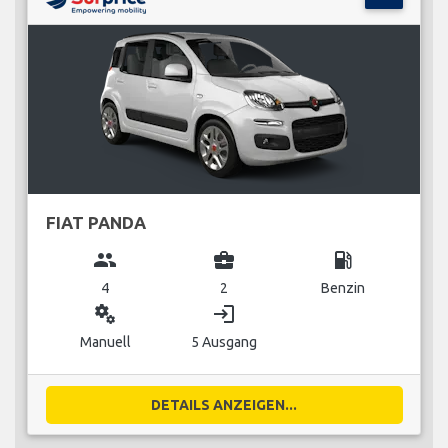
FIAT PANDA
group
business_center
local_gas_station
4
2
Benzin
miscellaneous_services
login
Manuell
5 Ausgang
DETAILS ANZEIGEN...