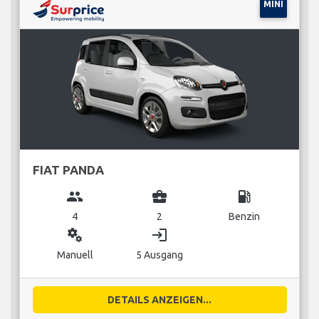
MINI
FIAT PANDA
group
business_center
local_gas_station
4
2
Benzin
miscellaneous_services
login
Manuell
5 Ausgang
DETAILS ANZEIGEN...