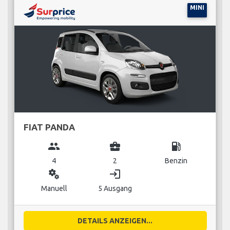
MINI
FIAT PANDA
group
business_center
local_gas_station
4
2
Benzin
miscellaneous_services
login
Manuell
5 Ausgang
DETAILS ANZEIGEN...