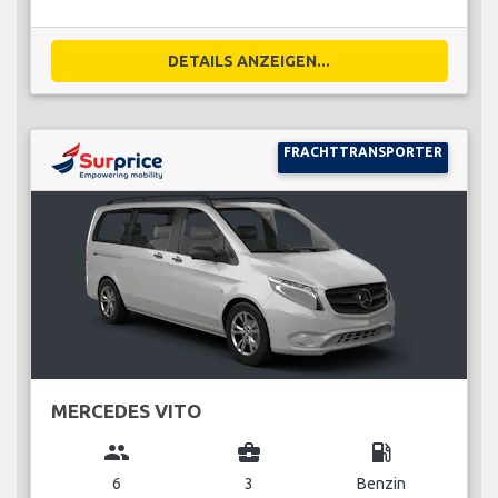
DETAILS ANZEIGEN...
FRACHTTRANSPORTER
MERCEDES VITO
group
business_center
local_gas_station
6
3
Benzin