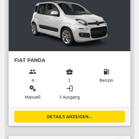
FIAT PANDA
group
business_center
local_gas_station
4
2
Benzin
miscellaneous_services
login
Manuell
5 Ausgang
DETAILS ANZEIGEN...