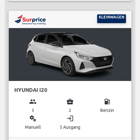
KLEINWAGEN
HYUNDAI I20
group
business_center
local_gas_station
5
2
Benzin
miscellaneous_services
login
Manuell
5 Ausgang