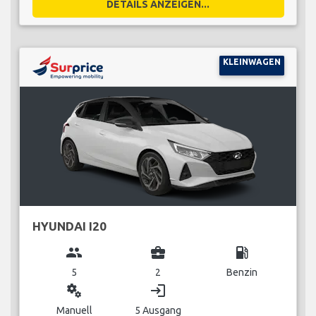
DETAILS ANZEIGEN...
KLEINWAGEN
HYUNDAI I20
group
business_center
local_gas_station
5
2
Benzin
miscellaneous_services
login
Manuell
5 Ausgang