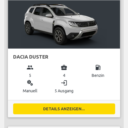
DACIA DUSTER
group
business_center
local_gas_station
5
4
Benzin
miscellaneous_services
login
Manuell
5 Ausgang
DETAILS ANZEIGEN...