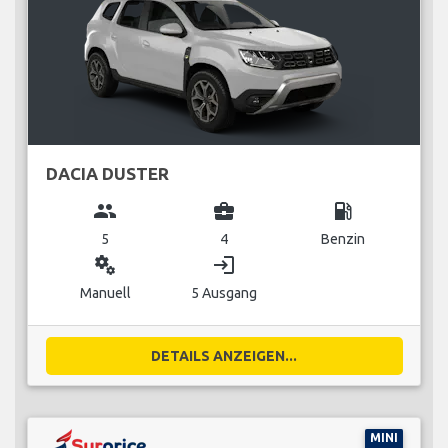
DACIA DUSTER
group
business_center
local_gas_station
5
4
Benzin
miscellaneous_services
login
Manuell
5 Ausgang
DETAILS ANZEIGEN...
MINI