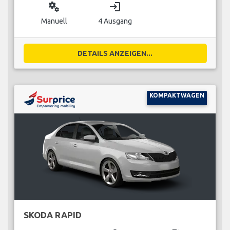
miscellaneous_services
login
Manuell
4 Ausgang
DETAILS ANZEIGEN...
KOMPAKTWAGEN
SKODA RAPID