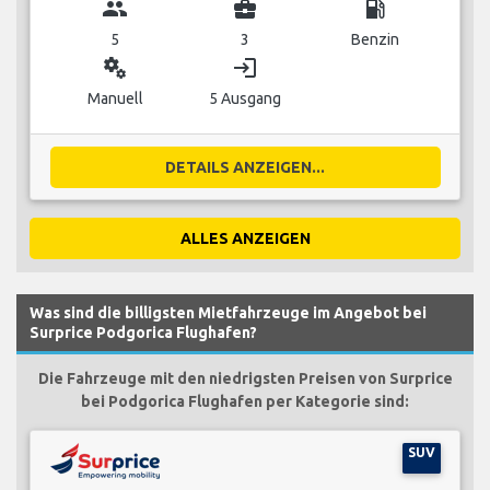
group
business_center
local_gas_station
5
3
Benzin
miscellaneous_services
login
Manuell
5 Ausgang
DETAILS ANZEIGEN...
ALLES ANZEIGEN
Was sind die billigsten Mietfahrzeuge im Angebot bei
Surprice Podgorica Flughafen?
Die Fahrzeuge mit den niedrigsten Preisen von Surprice
bei Podgorica Flughafen per Kategorie sind:
SUV