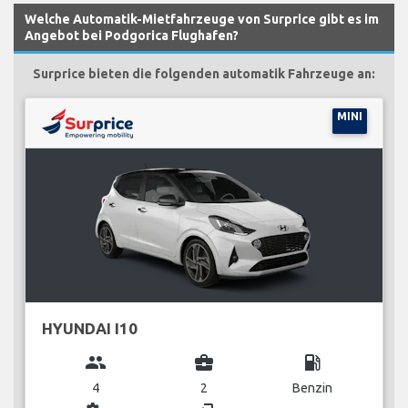
Welche Automatik-Mietfahrzeuge von Surprice gibt es im
Angebot bei Podgorica Flughafen?
Surprice bieten die folgenden automatik Fahrzeuge an:
MINI
HYUNDAI I10
group
business_center
local_gas_station
4
2
Benzin