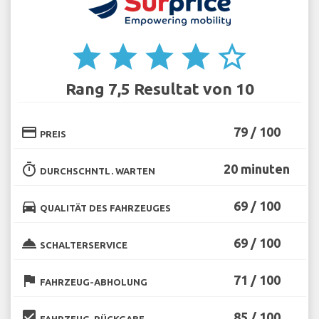
star
star
star
star
star_border
Rang 7,5 Resultat von 10
credit_card
79 / 100
PREIS
timer
20 minuten
DURCHSCHNTL. WARTEN
directions_car
69 / 100
QUALITÄT DES FAHRZEUGES
room_service
69 / 100
SCHALTERSERVICE
flag
71 / 100
FAHRZEUG-ABHOLUNG
beenhere
85 / 100
FAHRZEUG-RÜCKGABE