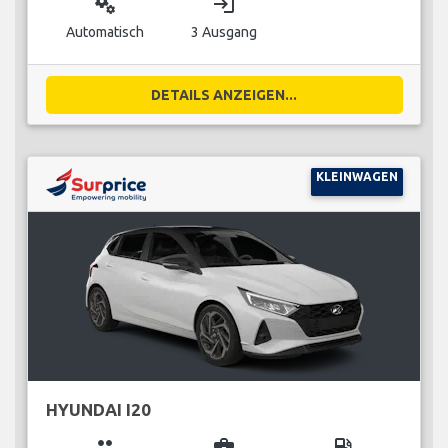
miscellaneous_services
login
Automatisch
3 Ausgang
DETAILS ANZEIGEN...
KLEINWAGEN
HYUNDAI I20
group
business_center
local_gas_station