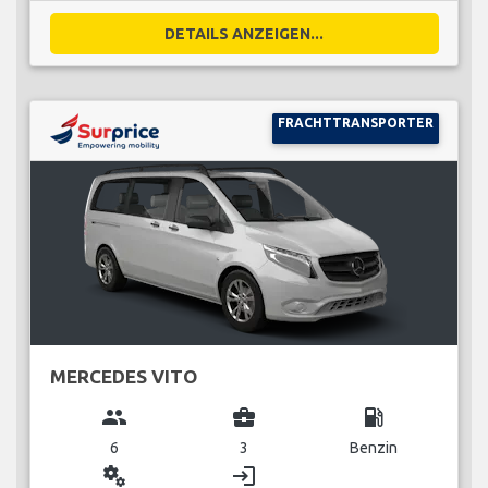
DETAILS ANZEIGEN...
FRACHTTRANSPORTER
MERCEDES VITO
group
business_center
local_gas_station
6
3
Benzin
miscellaneous_services
login