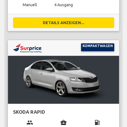
Manuell
4 Ausgang
DETAILS ANZEIGEN...
KOMPAKTWAGEN
SKODA RAPID
group
business_center
local_gas_station