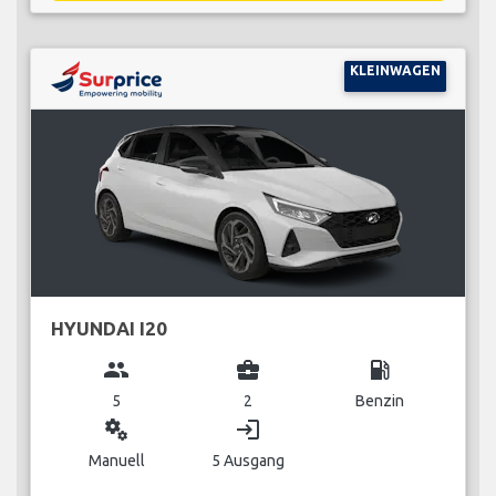
KLEINWAGEN
HYUNDAI I20
group
business_center
local_gas_station
5
2
Benzin
miscellaneous_services
login
Manuell
5 Ausgang