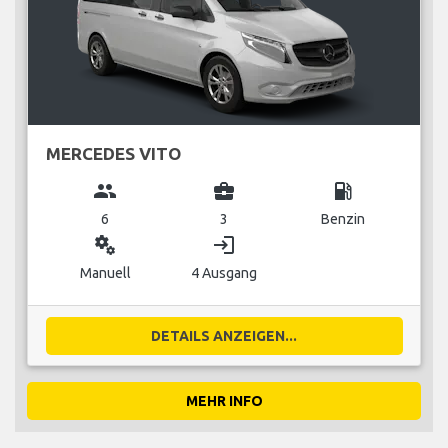
MERCEDES VITO
group
business_center
local_gas_station
6
3
Benzin
miscellaneous_services
login
Manuell
4 Ausgang
DETAILS ANZEIGEN...
MEHR INFO