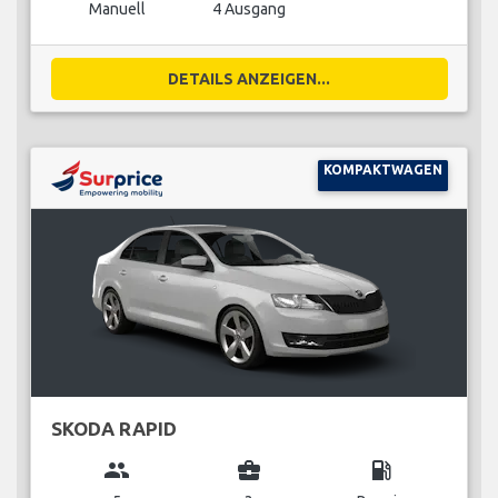
Manuell
4 Ausgang
DETAILS ANZEIGEN...
KOMPAKTWAGEN
SKODA RAPID
group
business_center
local_gas_station