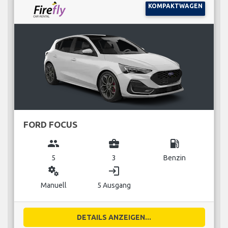
KOMPAKTWAGEN
FORD FOCUS
group
business_center
local_gas_station
5
3
Benzin
miscellaneous_services
login
Manuell
5 Ausgang
DETAILS ANZEIGEN...