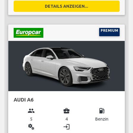
DETAILS ANZEIGEN...
PREMIUM
AUDI A6
group
business_center
local_gas_station
5
4
Benzin
miscellaneous_services
login