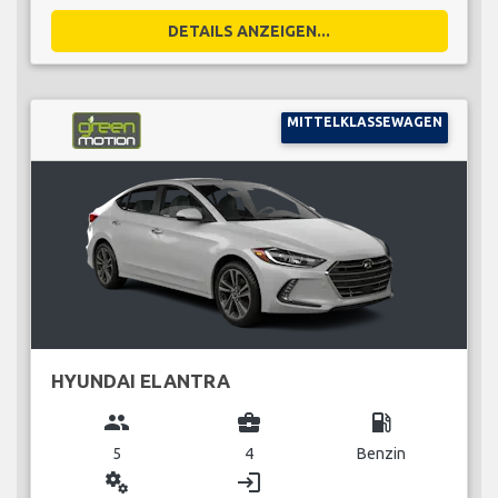
DETAILS ANZEIGEN...
MITTELKLASSEWAGEN
HYUNDAI ELANTRA
group
business_center
local_gas_station
5
4
Benzin
miscellaneous_services
login