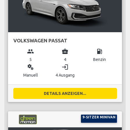
VOLKSWAGEN PASSAT
group
business_center
local_gas_station
5
4
Benzin
miscellaneous_services
login
Manuell
4 Ausgang
DETAILS ANZEIGEN...
9-SITZER MINIVAN