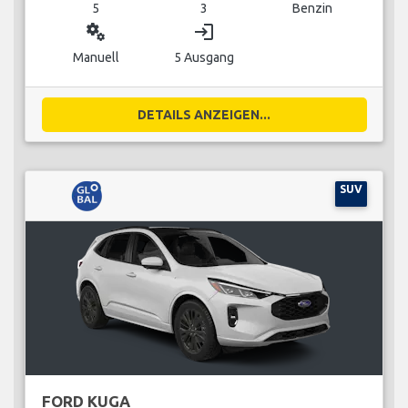
5
3
Benzin
miscellaneous_services
login
Manuell
5 Ausgang
DETAILS ANZEIGEN...
SUV
FORD KUGA