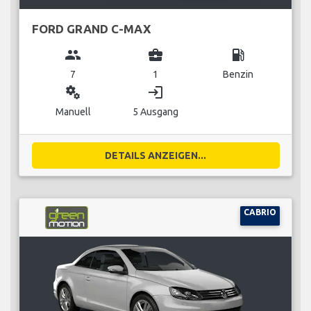
FORD GRAND C-MAX
group
business_center
local_gas_station
7
1
Benzin
miscellaneous_services
login
Manuell
5 Ausgang
DETAILS ANZEIGEN...
CABRIO