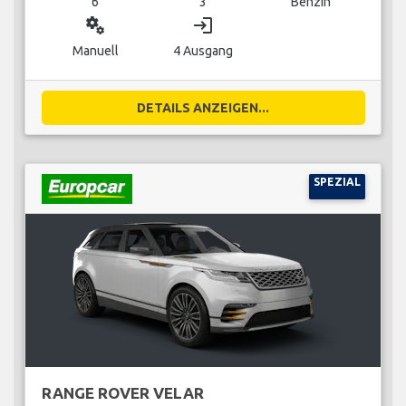
6
3
Benzin
miscellaneous_services
login
Manuell
4 Ausgang
DETAILS ANZEIGEN...
SPEZIAL
RANGE ROVER VELAR