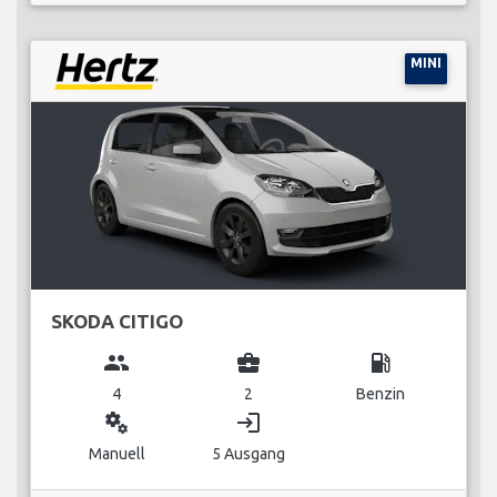
MINI
SKODA CITIGO
group
business_center
local_gas_station
4
2
Benzin
miscellaneous_services
login
Manuell
5 Ausgang