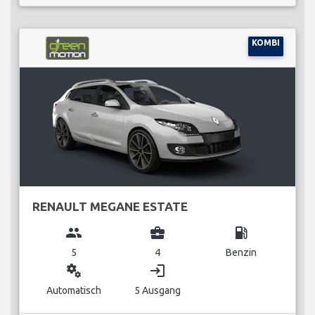
KOMBI
RENAULT MEGANE ESTATE
group
business_center
local_gas_station
5
4
Benzin
miscellaneous_services
login
Automatisch
5 Ausgang