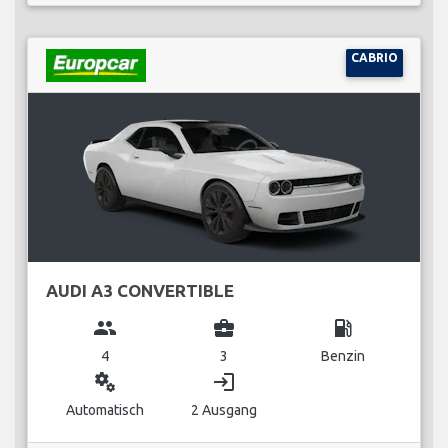
CABRIO
AUDI A3 CONVERTIBLE
group
business_center
local_gas_station
4
3
Benzin
miscellaneous_services
login
Automatisch
2 Ausgang