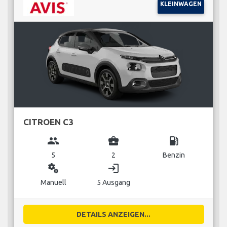
KLEINWAGEN
CITROEN C3
group
business_center
local_gas_station
5
2
Benzin
miscellaneous_services
login
Manuell
5 Ausgang
DETAILS ANZEIGEN...