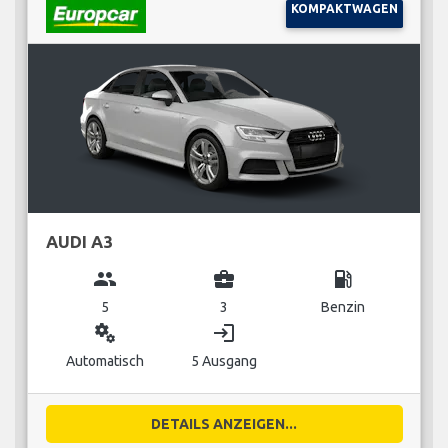
KOMPAKTWAGEN
AUDI A3
group
business_center
local_gas_station
5
3
Benzin
miscellaneous_services
login
Automatisch
5 Ausgang
DETAILS ANZEIGEN...