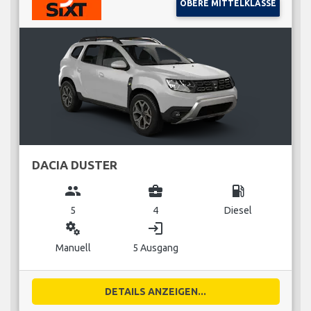
OBERE MITTELKLASSE
DACIA DUSTER
group
business_center
local_gas_station
5
4
Diesel
miscellaneous_services
login
Manuell
5 Ausgang
DETAILS ANZEIGEN...