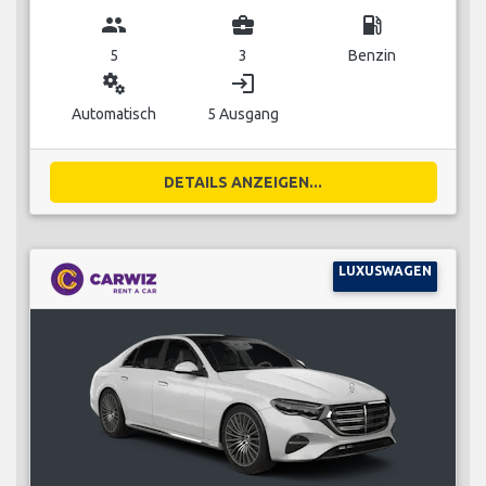
group
business_center
local_gas_station
5
3
Benzin
miscellaneous_services
login
Automatisch
5 Ausgang
DETAILS ANZEIGEN...
LUXUSWAGEN