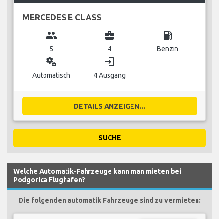
MERCEDES E CLASS
group
business_center
local_gas_station
5
4
Benzin
miscellaneous_services
login
Automatisch
4 Ausgang
DETAILS ANZEIGEN...
SUCHE
Welche Automatik-Fahrzeuge kann man mieten bei
Podgorica Flughafen?
Die folgenden automatik Fahrzeuge sind zu vermieten: