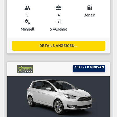
group
business_center
local_gas_station
5
4
Benzin
miscellaneous_services
login
Manuell
5 Ausgang
DETAILS ANZEIGEN...
7-SITZER MINIVAN