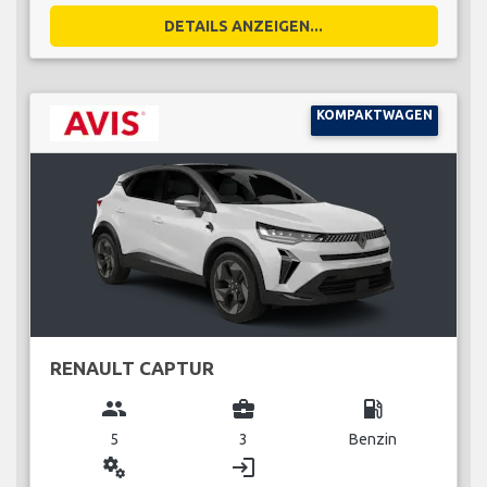
DETAILS ANZEIGEN...
KOMPAKTWAGEN
RENAULT CAPTUR
group
business_center
local_gas_station
5
3
Benzin
miscellaneous_services
login