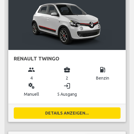
RENAULT TWINGO
group
business_center
local_gas_station
4
2
Benzin
miscellaneous_services
login
Manuell
5 Ausgang
DETAILS ANZEIGEN...