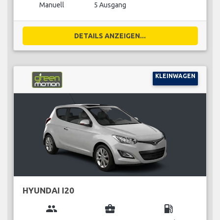
Manuell
5 Ausgang
DETAILS ANZEIGEN...
KLEINWAGEN
HYUNDAI I20
group
business_center
local_gas_station