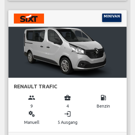
MINIVAN
RENAULT TRAFIC
group
business_center
local_gas_station
9
4
Benzin
miscellaneous_services
login
Manuell
5 Ausgang