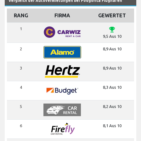
Vergleich der Autovermietungen bei Podgorica Flughafen
RANG
FIRMA
GEWERTET
emoji_events
1
9,5 Aus 10
2
8,9 Aus 10
3
8,9 Aus 10
4
8,3 Aus 10
5
8,2 Aus 10
6
8,1 Aus 10