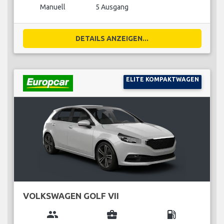
Manuell
5 Ausgang
DETAILS ANZEIGEN...
ELITE KOMPAKTWAGEN
VOLKSWAGEN GOLF VII
group
business_center
local_gas_station