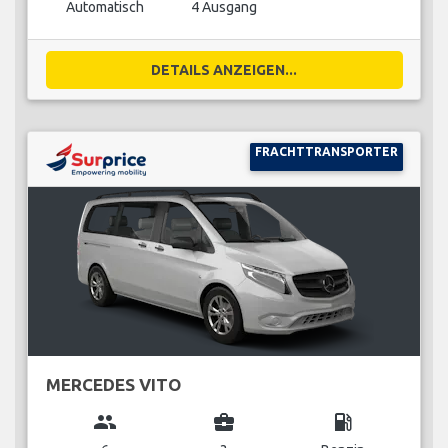
Automatisch
4 Ausgang
DETAILS ANZEIGEN...
FRACHTTRANSPORTER
MERCEDES VITO
group
business_center
local_gas_station