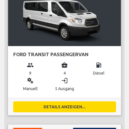
FORD TRANSIT PASSENGERVAN
group
business_center
local_gas_station
9
4
Diesel
miscellaneous_services
login
Manuell
5 Ausgang
DETAILS ANZEIGEN...