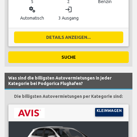
5
2
Benzin
miscellaneous_services
login
Automatisch
3 Ausgang
DETAILS ANZEIGEN...
SUCHE
Was sind die billigsten Autovermietungen in jeder
Kategorie bei Podgorica Flughafen?
Die billigsten Autovermietungen per Kategorie sind:
KLEINWAGEN