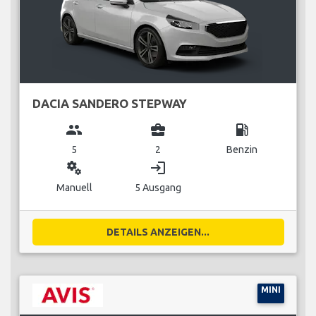
DACIA SANDERO STEPWAY
group
business_center
local_gas_station
5
2
Benzin
miscellaneous_services
login
Manuell
5 Ausgang
DETAILS ANZEIGEN...
MINI