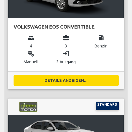
VOLKSWAGEN EOS CONVERTIBLE
group
business_center
local_gas_station
4
3
Benzin
miscellaneous_services
login
Manuell
2 Ausgang
DETAILS ANZEIGEN...
STANDARD