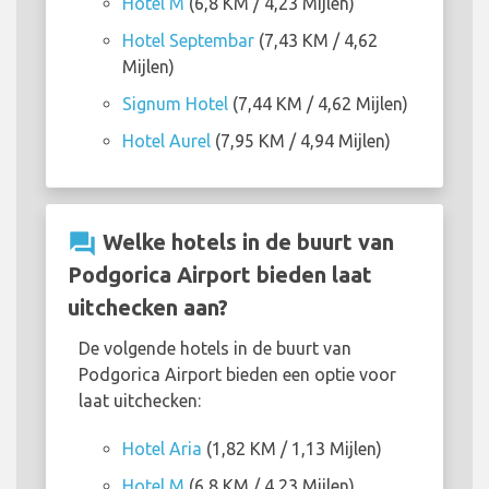
Hotel M
(6,8 KM / 4,23 Mijlen)
Hotel Septembar
(7,43 KM / 4,62
Mijlen)
Signum Hotel
(7,44 KM / 4,62 Mijlen)
Hotel Aurel
(7,95 KM / 4,94 Mijlen)
question_answer
Welke hotels in de buurt van
Podgorica Airport bieden laat
uitchecken aan?
De volgende hotels in de buurt van
Podgorica Airport bieden een optie voor
laat uitchecken:
Hotel Aria
(1,82 KM / 1,13 Mijlen)
Hotel M
(6,8 KM / 4,23 Mijlen)