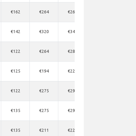
€162
€264
€264
€281
€268
€142
€320
€343
€366
€216
€122
€264
€281
€316
€216
€125
€194
€229
€229
€198
€122
€275
€297
€320
€216
€135
€275
€297
€297
€216
€135
€211
€229
€246
€203