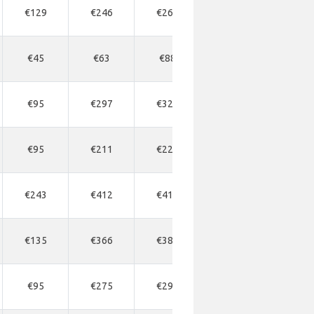
€129
€246
€264
€299
€203
€45
€63
€88
€123
€122
€95
€297
€320
€343
€176
€95
€211
€229
€246
€176
€243
€412
€412
€457
€338
€135
€366
€389
€412
€216
€95
€275
€297
€343
€176