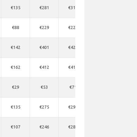
€135
€281
€316
€351
€203
€88
€229
€229
€275
€162
€142
€401
€424
€447
€230
€162
€412
€412
€457
€270
€29
€53
€71
€88
€122
€135
€275
€297
€320
€203
€107
€246
€281
€299
€198