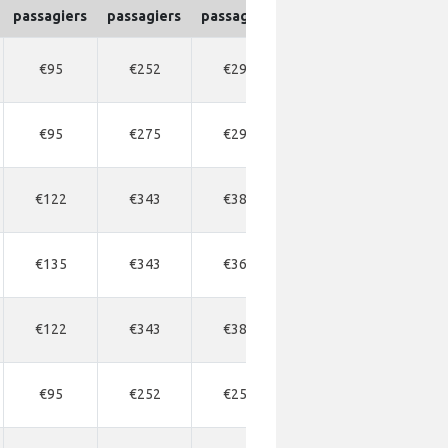
passagiers
passagiers
passagiers
passagiers
passagi
€95
€252
€297
€343
€176
€95
€275
€297
€343
€176
€122
€343
€389
€412
€216
€135
€343
€366
€389
€189
€122
€343
€389
€412
€216
€95
€252
€252
€275
€176