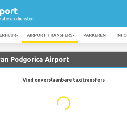
port
matie en diensten
ERHUUR
AIRPORT TRANSFERS
PARKEREN
INFO
van Podgorica Airport
Vind onverslaanbare taxitransfers
...