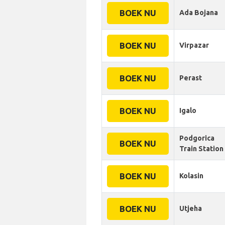
BOEK NU
Ada Bojana
BOEK NU
Virpazar
BOEK NU
Perast
BOEK NU
Igalo
Podgorica
BOEK NU
Train Station
BOEK NU
Kolasin
BOEK NU
Utjeha