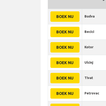
BOEK NU
Budva
BOEK NU
Becici
BOEK NU
Kotor
BOEK NU
Ulcinj
BOEK NU
Tivat
BOEK NU
Petrovac