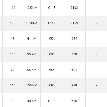
160
125 KM
€115
€102
-
190
178 KM
€169
€169
-
45
41 KM
€54
€54
-
100
90 KM
€88
€88
-
75
55 KM
€54
€54
-
110
105 KM
€95
€88
-
120
84 KM
€115
€90
-