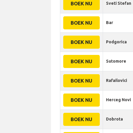
BOEK NU
Sveti Stefan
BOEK NU
Bar
BOEK NU
Podgorica
BOEK NU
Sutomore
BOEK NU
Rafailovici
BOEK NU
Herceg Novi
BOEK NU
Dobrota