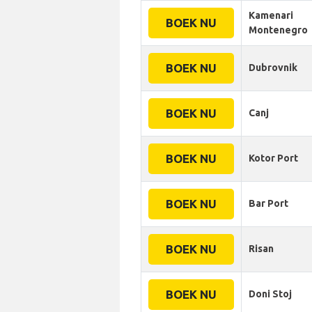
Kamenari
BOEK NU
Montenegro
BOEK NU
Dubrovnik
BOEK NU
Canj
BOEK NU
Kotor Port
BOEK NU
Bar Port
BOEK NU
Risan
BOEK NU
Doni Stoj