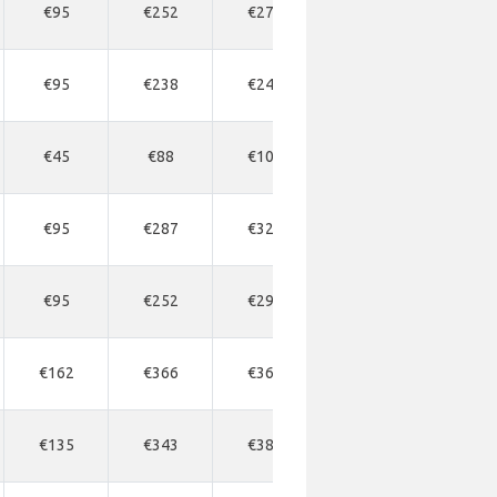
€95
€252
€275
€297
€176
€95
€238
€246
€264
€189
€45
€88
€106
€123
€127
€95
€287
€320
€343
€176
€95
€252
€297
€343
€176
€162
€366
€366
€389
€270
€135
€343
€389
€412
€216