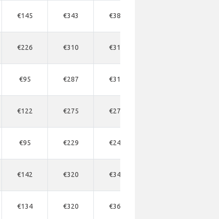
€145
€343
€389
€389
€270
€226
€310
€310
€351
€378
€95
€287
€310
€343
€176
€122
€275
€275
€297
€216
€95
€229
€246
€264
€189
€142
€320
€343
€343
€230
€134
€320
€366
€366
€230