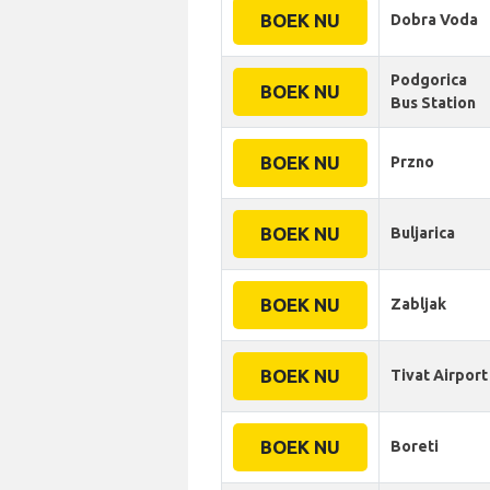
BOEK NU
Dobra Voda
Podgorica
BOEK NU
Bus Station
BOEK NU
Przno
BOEK NU
Buljarica
BOEK NU
Zabljak
BOEK NU
Tivat Airport
BOEK NU
Boreti