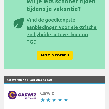
Wil je iets schoner rijden
tijdens je vakantie?
eco
Vind de
goedkoopste
aanbiedingen voor elektrische
en hybride autoverhuur op
TGD
AUTO'S ZOEKEN
Autoverhuur bij Podgorica Airport
Carwiz
star
star
star
star
star