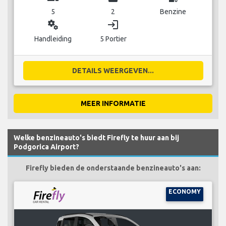
5
2
Benzine
miscellaneous_services
login
Handleiding
5 Portier
DETAILS WEERGEVEN...
MEER INFORMATIE
Welke benzineauto's biedt Firefly te huur aan bij
Podgorica Airport?
Firefly bieden de onderstaande benzineauto's aan:
ECONOMY