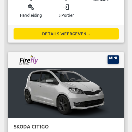
miscellaneous_services
login
Handleiding
5 Portier
DETAILS WEERGEVEN...
MINI
SKODA CITIGO