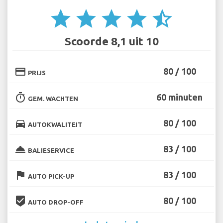
star
star
star
star
star_half
Scoorde 8,1 uit 10
credit_card
80 / 100
PRIJS
timer
60 minuten
GEM. WACHTEN
directions_car
80 / 100
AUTOKWALITEIT
room_service
83 / 100
BALIESERVICE
flag
83 / 100
AUTO PICK-UP
beenhere
80 / 100
AUTO DROP-OFF