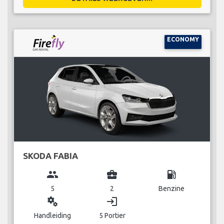
ECONOMY
SKODA FABIA
group
business_center
local_gas_station
5
2
Benzine
miscellaneous_services
login
Handleiding
5 Portier