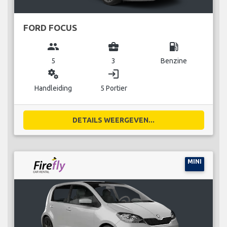
FORD FOCUS
group
business_center
local_gas_station
5
3
Benzine
miscellaneous_services
login
Handleiding
5 Portier
DETAILS WEERGEVEN...
MINI