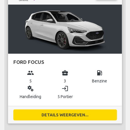
FORD FOCUS
group
business_center
local_gas_station
5
3
Benzine
miscellaneous_services
login
Handleiding
5 Portier
DETAILS WEERGEVEN...