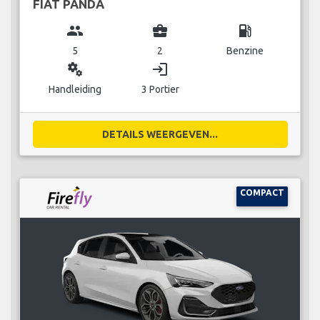
FIAT PANDA
group
business_center
local_gas_station
5
2
Benzine
miscellaneous_services
login
Handleiding
3 Portier
DETAILS WEERGEVEN...
COMPACT