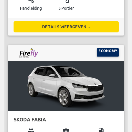
miscellaneous_services
login
Handleiding
5 Portier
DETAILS WEERGEVEN...
ECONOMY
SKODA FABIA
group
business_center
local_gas_station