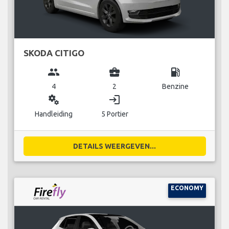
SKODA CITIGO
group
business_center
local_gas_station
4
2
Benzine
miscellaneous_services
login
Handleiding
5 Portier
DETAILS WEERGEVEN...
ECONOMY