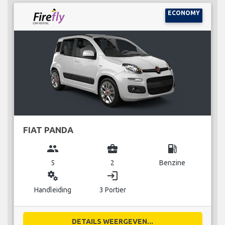
ECONOMY
FIAT PANDA
group
business_center
local_gas_station
5
2
Benzine
miscellaneous_services
login
Handleiding
3 Portier
DETAILS WEERGEVEN...