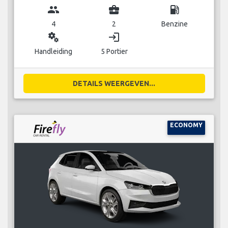
group
business_center
local_gas_station
4
2
Benzine
miscellaneous_services
login
Handleiding
5 Portier
DETAILS WEERGEVEN...
ECONOMY