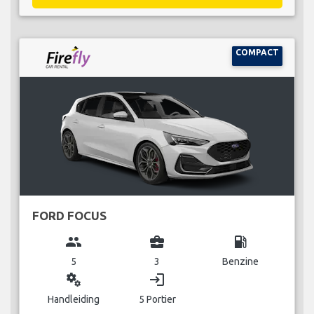
COMPACT
FORD FOCUS
group
business_center
local_gas_station
5
3
Benzine
miscellaneous_services
login
Handleiding
5 Portier