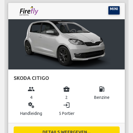
MINI
SKODA CITIGO
group
business_center
local_gas_station
4
2
Benzine
miscellaneous_services
login
Handleiding
5 Portier
DETAILS WEERGEVEN...