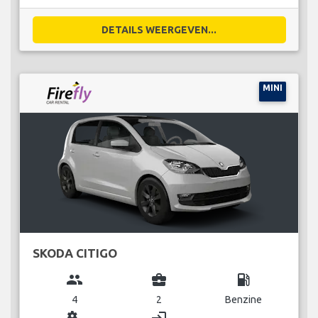
DETAILS WEERGEVEN...
MINI
SKODA CITIGO
group
business_center
local_gas_station
4
2
Benzine