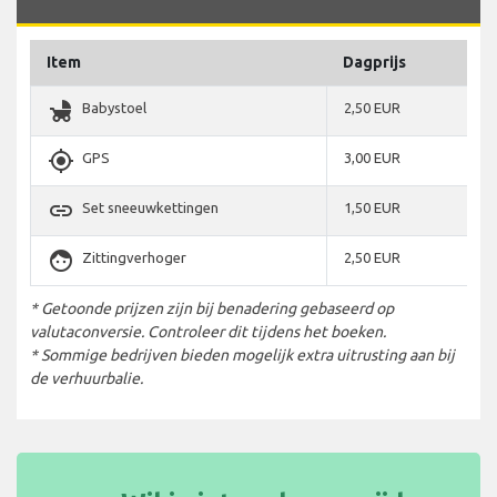
Item
Dagprijs
child_friendly
Babystoel
2,50 EUR
gps_fixed
GPS
3,00 EUR
link
Set sneeuwkettingen
1,50 EUR
face
Zittingverhoger
2,50 EUR
* Getoonde prijzen zijn bij benadering gebaseerd op
valutaconversie. Controleer dit tijdens het boeken.
* Sommige bedrijven bieden mogelijk extra uitrusting aan bij
de verhuurbalie.