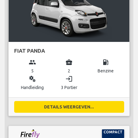
FIAT PANDA
group
business_center
local_gas_station
5
2
Benzine
miscellaneous_services
login
Handleiding
3 Portier
DETAILS WEERGEVEN...
COMPACT