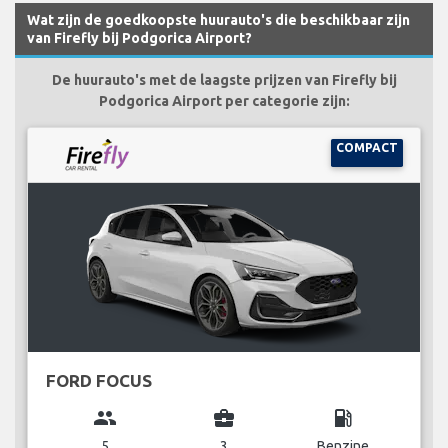
Wat zijn de goedkoopste huurauto's die beschikbaar zijn
van Firefly bij Podgorica Airport?
De huurauto's met de laagste prijzen van Firefly bij
Podgorica Airport per categorie zijn:
COMPACT
FORD FOCUS
group
business_center
local_gas_station
5
3
Benzine