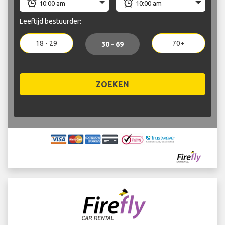
Leeftijd bestuurder:
18 - 29
70+
30 - 69
ZOEKEN