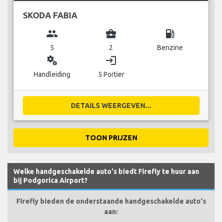
SKODA FABIA
group
business_center
local_gas_station
5
2
Benzine
miscellaneous_services
login
Handleiding
5 Portier
DETAILS WEERGEVEN...
TOON PRIJZEN
Welke handgeschakelde auto's biedt Firefly te huur aan
bij Podgorica Airport?
Firefly bieden de onderstaande handgeschakelde auto's
aan: