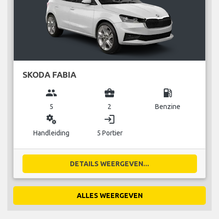
SKODA FABIA
group
business_center
local_gas_station
5
2
Benzine
miscellaneous_services
login
Handleiding
5 Portier
DETAILS WEERGEVEN...
ALLES WEERGEVEN