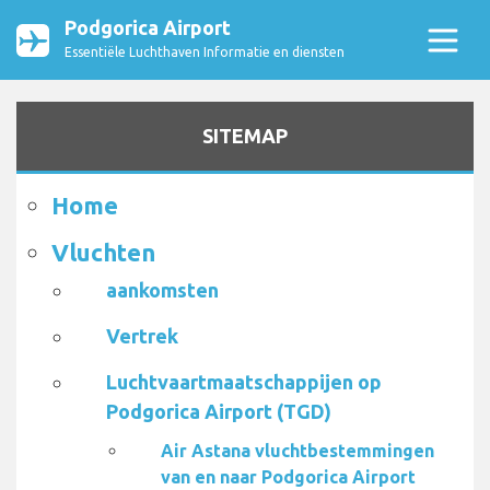
Podgorica Airport
Essentiële Luchthaven Informatie en diensten
SITEMAP
Home
Vluchten
aankomsten
Vertrek
Luchtvaartmaatschappijen op
Podgorica Airport (TGD)
Air Astana vluchtbestemmingen
van en naar Podgorica Airport