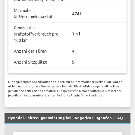
Minimale
474 l
Kofferraumkapazität
Gemischter
Kraftstoffverbrauch pro
7.1 l
100 km
Anzahl der Türen
4
Anzahl Sitzplätze
5
Die angezeigten Spezifikationen dienen nur zu Informationszwecken. Wir können
nicht garantieren, dass Sie das genaue Hyundai Elantra-Fahrzeugmodell und die
genauen Spezifikationen erhalten. Für spezifische Details sollten Sie sich bei der
jeweiligen Autovermietung unter Podgorica Flughafen erkundigen.
Hyundai-Fahrzeugvermietung bei Podgorica Flughafen – FAQ