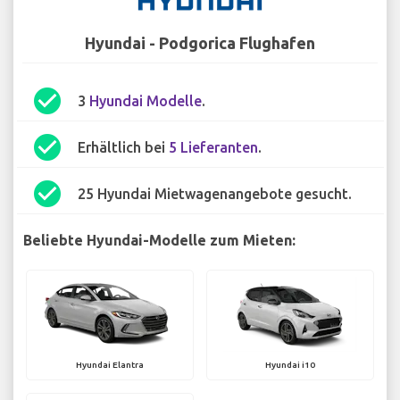
Hyundai - Podgorica Flughafen
check_circle
3
Hyundai Modelle
.
check_circle
Erhältlich bei
5 Lieferanten
.
check_circle
25 Hyundai Mietwagenangebote gesucht.
Beliebte Hyundai-Modelle zum Mieten:
Hyundai Elantra
Hyundai i10