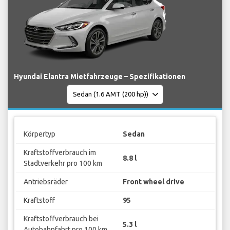
Hyundai Elantra Mietfahrzeuge – Spezifikationen
Körpertyp
Sedan
Kraftstoffverbrauch im
8.8 l
Stadtverkehr pro 100 km
Antriebsräder
Front wheel drive
Kraftstoff
95
Kraftstoffverbrauch bei
5.3 l
Autobahnfahrt pro 100 km