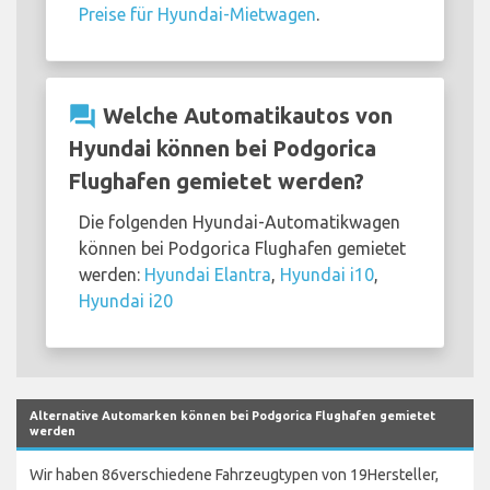
Preise für Hyundai-Mietwagen
.
question_answer
Welche Automatikautos von
Hyundai können bei Podgorica
Flughafen gemietet werden?
Die folgenden Hyundai-Automatikwagen
können bei Podgorica Flughafen gemietet
werden:
Hyundai Elantra
,
Hyundai i10
,
Hyundai i20
Alternative Automarken können bei Podgorica Flughafen gemietet
werden
Wir haben 86verschiedene Fahrzeugtypen von 19Hersteller,