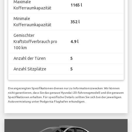
Maximale
1165 l
Kofferraumkapazität
Minimale
352 l
Kofferraumkapazität
Gemischter
Kraftstoffverbrauch pro
4.9 l
100 km
Anzahl der Türen
5
Anzahl Sitzplätze
5
Die angezeigten Spezifikationen dienen nur zu Informationszwecken. Wir können
nicht garantieren, dass Sie das genaue Hyundai i20-Fahrzeugmodell und die genauen
Spezifikationen erhalten. Für spezifische Details sollten Sie sich bei der jeweiligen
Autovermietung unter Podgorica Flughafen erkundigen.