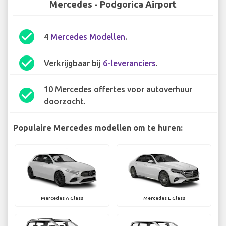
Mercedes - Podgorica Airport
check_circle
4
Mercedes Modellen
.
check_circle
Verkrijgbaar bij
6-leveranciers
.
10 Mercedes offertes voor autoverhuur
check_circle
doorzocht.
Populaire Mercedes modellen om te huren:
Mercedes A Class
Mercedes E Class