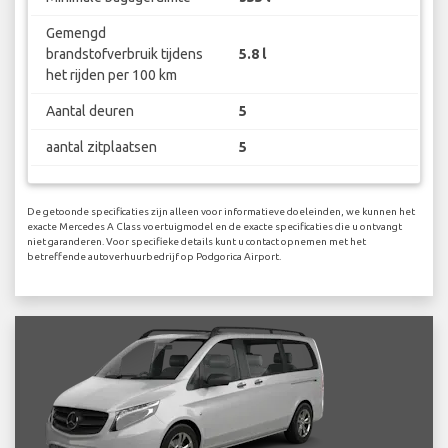
Gemengd
brandstofverbruik tijdens
5.8 l
het rijden per 100 km
Aantal deuren
5
aantal zitplaatsen
5
De getoonde specificaties zijn alleen voor informatieve doeleinden, we kunnen het
exacte Mercedes A Class voertuigmodel en de exacte specificaties die u ontvangt
niet garanderen. Voor specifieke details kunt u contact opnemen met het
betreffende autoverhuurbedrijf op Podgorica Airport.