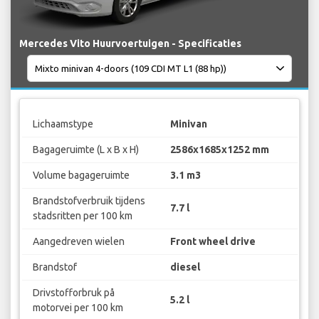
Mercedes Vito Huurvoertuigen - Specificaties
Lichaamstype
Minivan
Bagageruimte (L x B x H)
2586x1685x1252 mm
Volume bagageruimte
3.1 m3
Brandstofverbruik tijdens
7.7 l
stadsritten per 100 km
Aangedreven wielen
Front wheel drive
Brandstof
diesel
Drivstofforbruk på
5.2 l
motorvei per 100 km