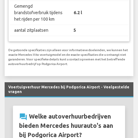
Gemengd
brandstofverbruik tijdens
6.2 l
het rijden per 100 km
aantal zitplaatsen
5
De getoonde specificaties zijn alleen voor informatieve doeleinden, we kunnen het
exacte Mercedes Vito voertuigmodel en de exacte specificaties die u ontvangt niet
garanderen. Voor specifieke details kunt u contact opnemen met het betreffende
autoverhuurbedrijf op Podgorica Airport.
Voertuigverhuur Mercedes bij Podgorica Airport - Veelgestelde
vragen
question_answer
Welke autoverhuurbedrijven
bieden Mercedes huurauto's aan
bij Podgorica Airport?