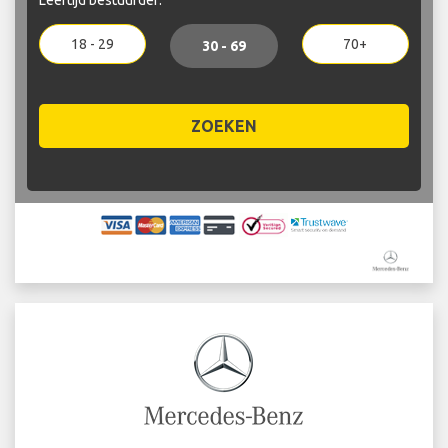
18 - 29
70+
30 - 69
ZOEKEN