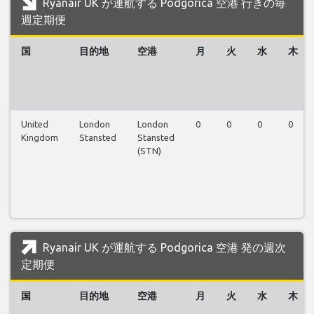
Ryanair UK が運航する Podgorica 空港 行きの毎
週定期便
国
目的地
空港
月
火
水
木
United
London
London
0
0
0
0
Kingdom
Stansted
Stansted
(STN)
Ryanair UK が運航する Podgorica 空港 発の週次
定期便
国
目的地
空港
月
火
水
木