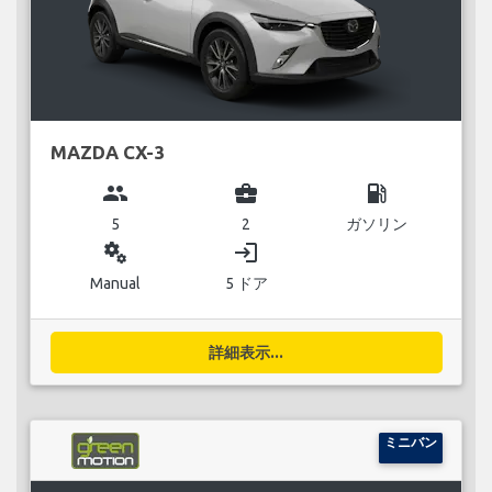
MAZDA CX-3
group
business_center
local_gas_station
5
2
ガソリン
miscellaneous_services
login
Manual
5 ドア
詳細表示...
ミニバン