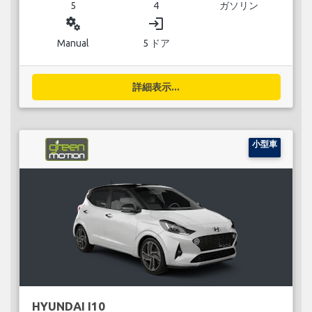
5
4
ガソリン
miscellaneous_services
login
Manual
5 ドア
詳細表示...
小型車
HYUNDAI I10