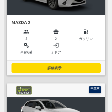
MAZDA 2
group
business_center
local_gas_station
5
2
ガソリン
miscellaneous_services
login
Manual
5 ドア
詳細表示...
中型車