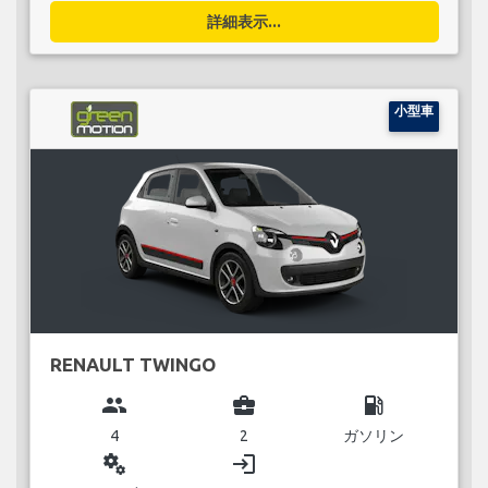
詳細表示...
小型車
RENAULT TWINGO
group
business_center
local_gas_station
4
2
ガソリン
miscellaneous_services
login