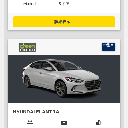
Manual
5 ドア
詳細表示...
中型車
HYUNDAI ELANTRA
group
business_center
local_gas_station