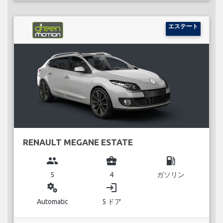
エステート
RENAULT MEGANE ESTATE
group
business_center
local_gas_station
5
4
ガソリン
miscellaneous_services
login
Automatic
5 ドア