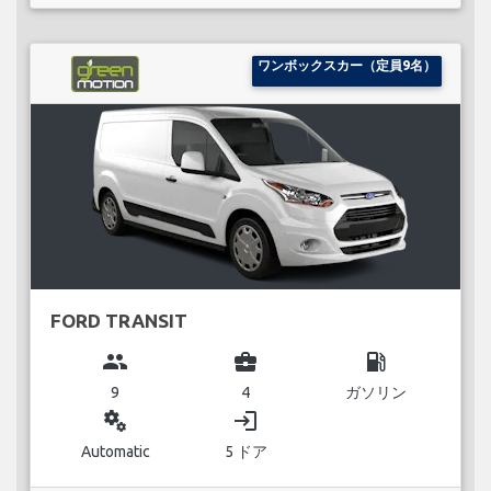
ワンボックスカー（定員9名）
FORD TRANSIT
group
business_center
local_gas_station
9
4
ガソリン
miscellaneous_services
login
Automatic
5 ドア