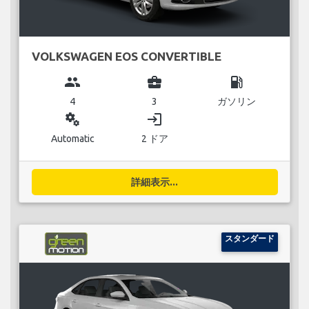
VOLKSWAGEN EOS CONVERTIBLE
group
business_center
local_gas_station
4
3
ガソリン
miscellaneous_services
login
Automatic
2 ドア
詳細表示...
スタンダード