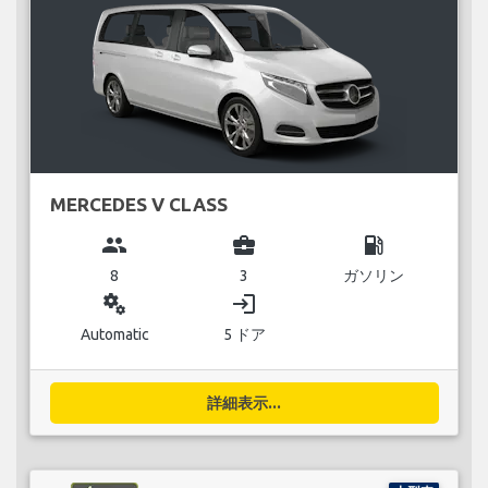
MERCEDES V CLASS
group
business_center
local_gas_station
8
3
ガソリン
miscellaneous_services
login
Automatic
5 ドア
詳細表示...