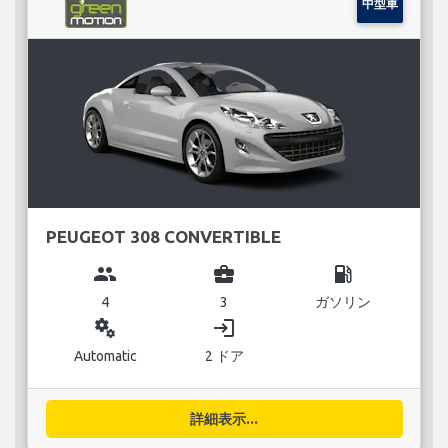
中型車
PEUGEOT 308 CONVERTIBLE
group
business_center
local_gas_station
4
3
ガソリン
miscellaneous_services
login
Automatic
2 ドア
詳細表示...