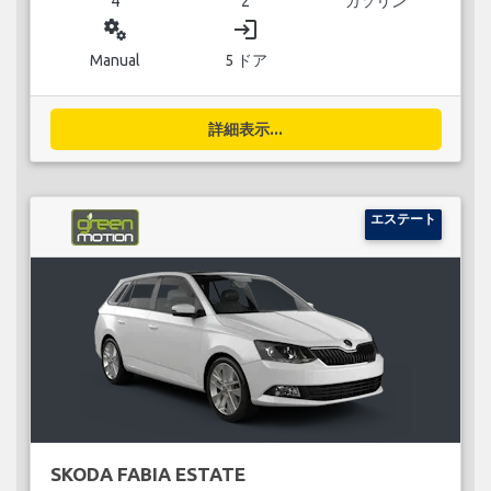
4
2
ガソリン
miscellaneous_services
login
Manual
5 ドア
詳細表示...
エステート
SKODA FABIA ESTATE