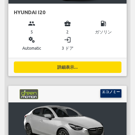
HYUNDAI I20
group
business_center
local_gas_station
5
2
ガソリン
miscellaneous_services
login
Automatic
3 ドア
詳細表示...
エコノミー