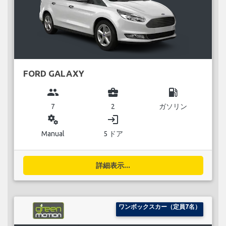
FORD GALAXY
group
business_center
local_gas_station
7
2
ガソリン
miscellaneous_services
login
Manual
5 ドア
詳細表示...
ワンボックスカー（定員7名）