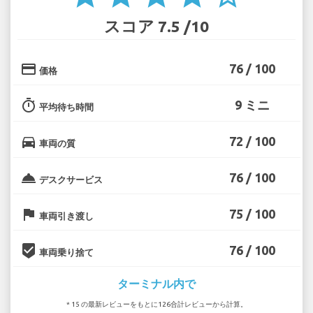
スコア 7.5 /10
credit_card
76 / 100
価格
timer
9 ミニ
平均待ち時間
directions_car
72 / 100
車両の質
room_service
76 / 100
デスクサービス
flag
75 / 100
車両引き渡し
beenhere
76 / 100
車両乗り捨て
ターミナル内で
* 15 の最新レビューをもとに126合計レビューから計算。