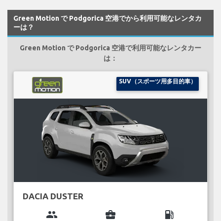
Green Motion で Podgorica 空港でから利用可能なレンタカ
ーは？
Green Motion で Podgorica 空港で利用可能なレンタカー
は：
SUV（スポーツ用多目的車）
DACIA DUSTER
group
business_center
local_gas_station