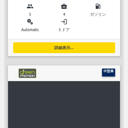
group
business_center
local_gas_station
5
4
ガソリン
miscellaneous_services
login
Automatic
5 ドア
詳細表示...
中型車