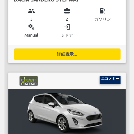
group
business_center
local_gas_station
5
2
ガソリン
miscellaneous_services
login
Manual
5 ドア
詳細表示...
エコノミー