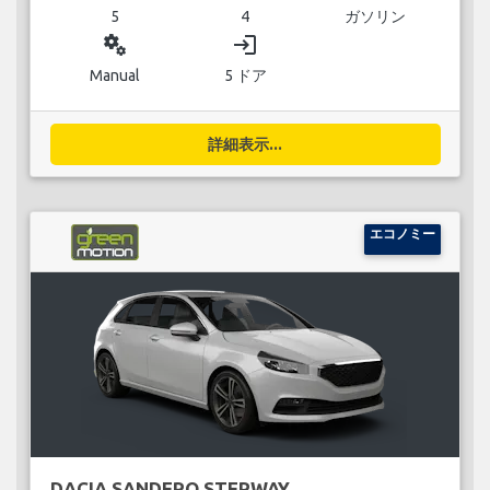
5
4
ガソリン
miscellaneous_services
login
Manual
5 ドア
詳細表示...
エコノミー
DACIA SANDERO STEPWAY