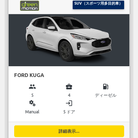
SUV（スポーツ用多目的車）
FORD KUGA
group
business_center
local_gas_station
5
4
ディーゼル
miscellaneous_services
login
Manual
5 ドア
詳細表示...