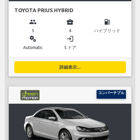
TOYOTA PRIUS HYBRID
group
business_center
local_gas_station
5
4
ハイブリッド
miscellaneous_services
login
Automatic
5 ドア
詳細表示...
コンバーチブル