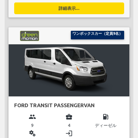
詳細表示...
ワンボックスカー（定員9名）
FORD TRANSIT PASSENGERVAN
group
business_center
local_gas_station
9
4
ディーゼル
miscellaneous_services
login