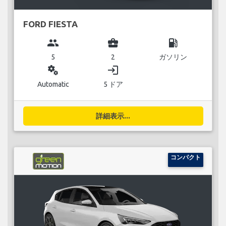
FORD FIESTA
group
business_center
local_gas_station
5
2
ガソリン
miscellaneous_services
login
Automatic
5 ドア
詳細表示...
コンパクト