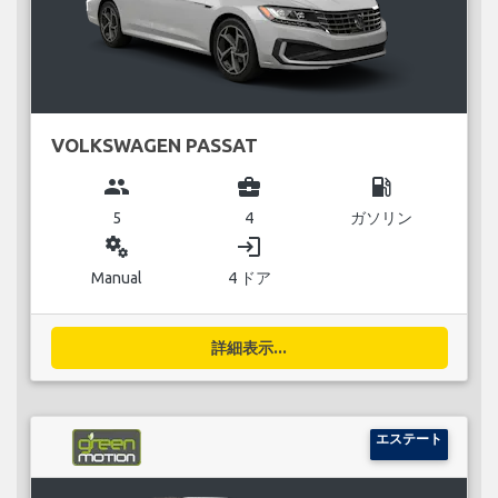
VOLKSWAGEN PASSAT
group
business_center
local_gas_station
5
4
ガソリン
miscellaneous_services
login
Manual
4 ドア
詳細表示...
エステート