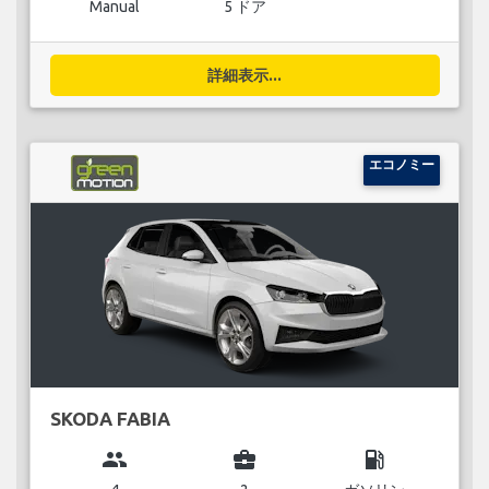
Manual
5 ドア
詳細表示...
エコノミー
SKODA FABIA
group
business_center
local_gas_station