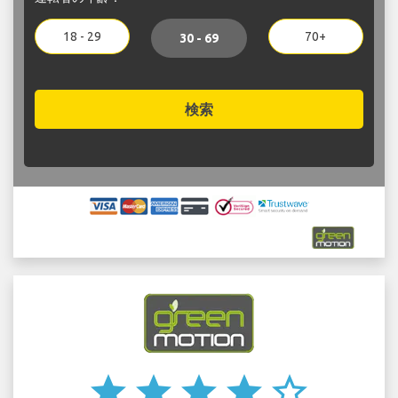
18 - 29
70+
30 - 69
検索
star
star
star
star
star_border