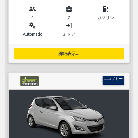
group
business_center
local_gas_station
4
2
ガソリン
miscellaneous_services
login
Automatic
3 ドア
詳細表示...
エコノミー