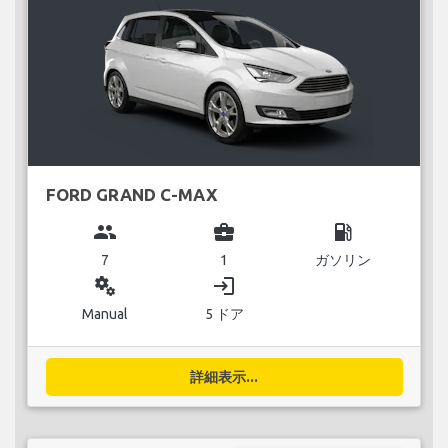
FORD GRAND C-MAX
group
business_center
local_gas_station
7
1
ガソリン
miscellaneous_services
login
Manual
5 ドア
詳細表示...