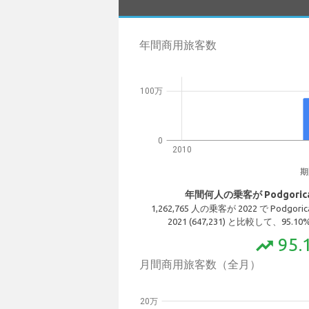
年間商用旅客数
100万
0
2010
期
年間何人の乗客が Podgori
1,262,765 人の乗客が 2022 で Pod
2021 (647,231) と比較して、95
95.
trending_up
月間商用旅客数（全月）
20万