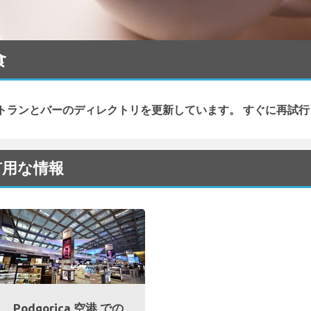
食
トランとバーのディレクトリを更新しています。 すぐに再試行
る有用な情報
Podgorica 空港 での