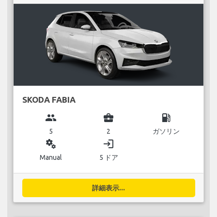
SKODA FABIA
group
business_center
local_gas_station
5
2
ガソリン
miscellaneous_services
login
Manual
5 ドア
詳細表示...