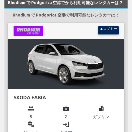
Rhodium で Podgorica 空港でから利用可能なレンタカーは？
Rhodium で Podgorica 空港で利用可能なレンタカーは：
エコノミー
SKODA FABIA
group
business_center
local_gas_station
5
2
ガソリン
miscellaneous_services
login