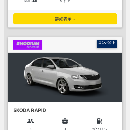
Manual
5 ドア
詳細表示...
コンパクト
SKODA RAPID
group
business_center
local_gas_station
5
3
ガソリン