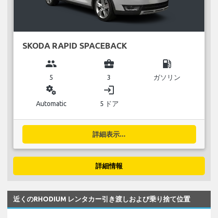
SKODA RAPID SPACEBACK
group
business_center
local_gas_station
5
3
ガソリン
miscellaneous_services
login
Automatic
5 ドア
詳細表示...
詳細情報
近くのRHODIUM レンタカー引き渡しおよび乗り捨て位置