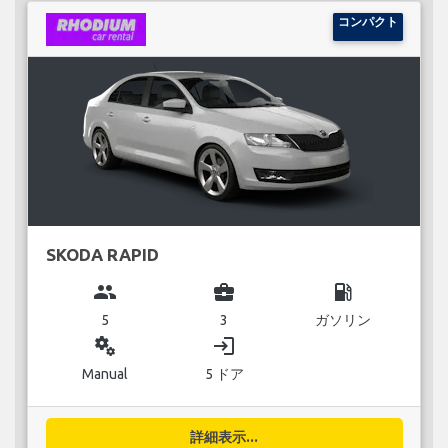
コンパクト
SKODA RAPID
group
business_center
local_gas_station
5
3
ガソリン
miscellaneous_services
login
Manual
5 ドア
詳細表示...