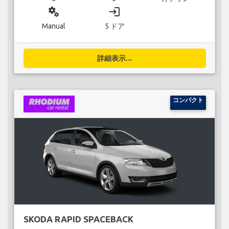
miscellaneous_services
login
Manual
5 ドア
詳細表示...
コンパクト
SKODA RAPID SPACEBACK