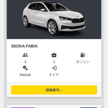
SKODA FABIA
group
business_center
local_gas_station
5
2
ガソリン
miscellaneous_services
login
Manual
5 ドア
詳細表示...