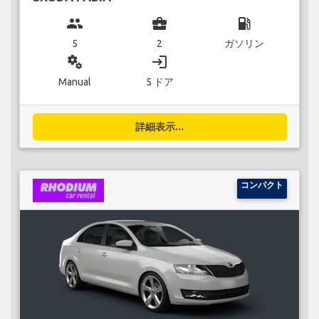
group
business_center
local_gas_station
5
2
ガソリン
miscellaneous_services
login
Manual
5 ドア
詳細表示...
コンパクト