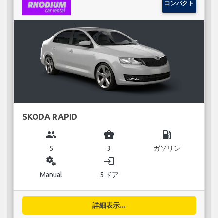
コンパクト
SKODA RAPID
group
business_center
local_gas_station
5
3
ガソリン
miscellaneous_services
login
Manual
5 ドア
詳細表示...