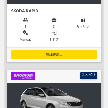
SKODA RAPID
group
business_center
local_gas_station
5
3
ガソリン
miscellaneous_services
login
Manual
5 ドア
詳細表示...
コンパクト