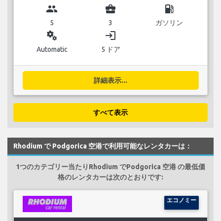
group
business_center
local_gas_station
5
3
ガソリン
miscellaneous_services
login
Automatic
5 ドア
詳細表示...
すべて表示
Rhodium で Podgorica 空港で利用可能なレンタカーは：
1つのカテゴリー当たりRhodium でPodgorica 空港 の最低価
格のレンタカーは次のとおりです:
エコノミー