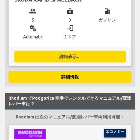
group
business_center
local_gas_station
5
3
ガソリン
miscellaneous_services
login
Automatic
5 ドア
詳細表示...
詳細情報
Rhodium でPodgorica 空港でレンタルできるマニュアル/変速
レバー車は？
Rhodium は次のマニュアル/変則レバー車両利用可能：
エコノミー