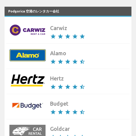
Podgorica 空港のレンタカー会社
Carwiz
star
star
star
star
star
Alamo
star
star
star
star
star_half
Hertz
star
star
star
star
star_half
Budget
star
star
star
star
star_half
Goldcar