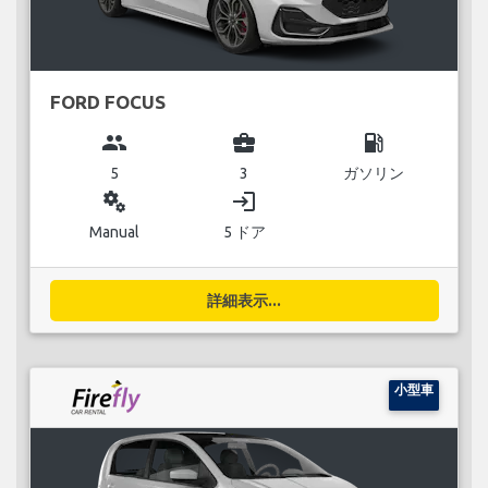
FORD FOCUS
group
business_center
local_gas_station
5
3
ガソリン
miscellaneous_services
login
Manual
5 ドア
詳細表示...
小型車