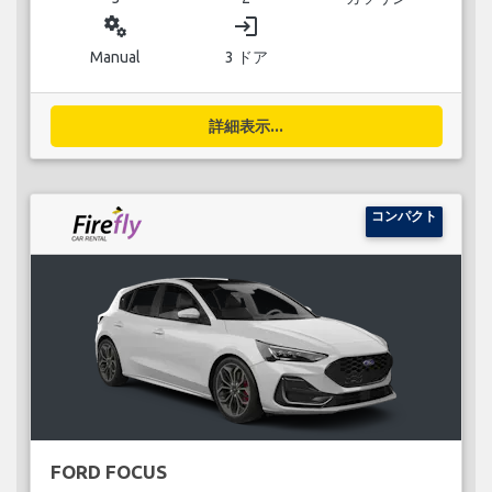
miscellaneous_services
login
Manual
3 ドア
詳細表示...
コンパクト
FORD FOCUS