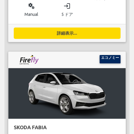
miscellaneous_services
login
Manual
5 ドア
詳細表示...
エコノミー
SKODA FABIA