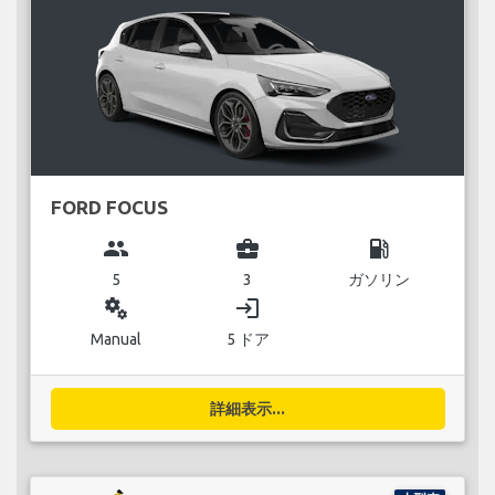
FORD FOCUS
group
business_center
local_gas_station
5
3
ガソリン
miscellaneous_services
login
Manual
5 ドア
詳細表示...