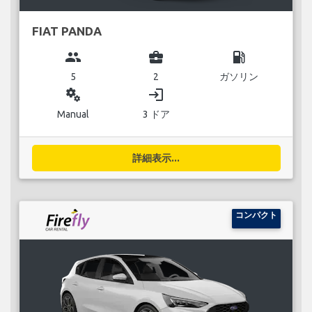
FIAT PANDA
group
business_center
local_gas_station
5
2
ガソリン
miscellaneous_services
login
Manual
3 ドア
詳細表示...
コンパクト