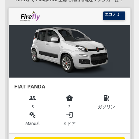
エコノミー
FIAT PANDA
group
business_center
local_gas_station
5
2
ガソリン
miscellaneous_services
login
Manual
3 ドア