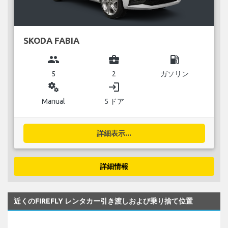
SKODA FABIA
group
business_center
local_gas_station
5
2
ガソリン
miscellaneous_services
login
Manual
5 ドア
詳細表示...
詳細情報
近くのFIREFLY レンタカー引き渡しおよび乗り捨て位置