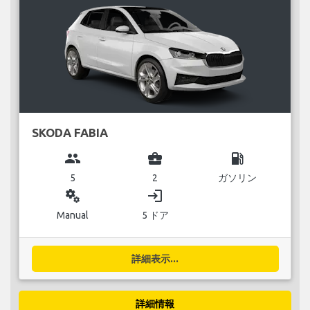
SKODA FABIA
group
business_center
local_gas_station
5
2
ガソリン
miscellaneous_services
login
Manual
5 ドア
詳細表示...
詳細情報