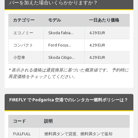
バーを加えた場合いくらかかりますか？
カテゴリー
モデル
一日あたり価格
エコノミー
Skoda Fabia...
4.29 EUR
コンパクト
Ford Focus...
4.29 EUR
小型車
Skoda Citigo...
4.29 EUR
* 表示される価格は通貨換算に基づいた概算値です。 予約時に
再度価格をチェックしてください。
FIREFLY で Podgorica 空港でのレンタカー燃料ポリシーは？
コード
説明
FULLFULL
燃料満タンで貸渡、燃料満タンで返却