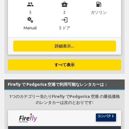
group
business_center
local_gas_station
5
2
ガソリン
miscellaneous_services
login
Manual
5 ドア
詳細表示...
すべて表示
Firefly で Podgorica 空港で利用可能なレンタカーは：
1つのカテゴリー当たりFirefly でPodgorica 空港 の最低価格
のレンタカーは次のとおりです:
コンパクト