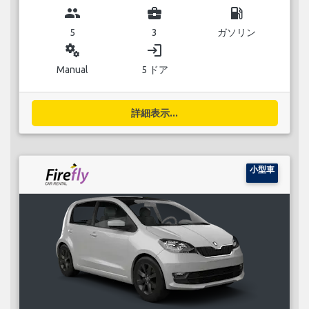
group
business_center
local_gas_station
5
3
ガソリン
miscellaneous_services
login
Manual
5 ドア
詳細表示...
小型車