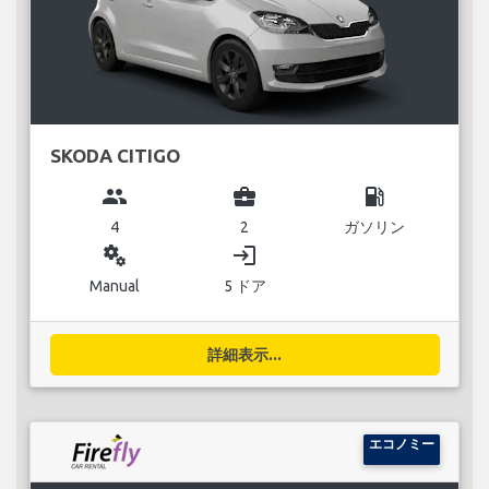
SKODA CITIGO
group
business_center
local_gas_station
4
2
ガソリン
miscellaneous_services
login
Manual
5 ドア
詳細表示...
エコノミー