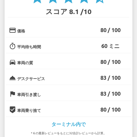
スコア 8.1 /10
credit_card
80 / 100
価格
timer
60 ミニ
平均待ち時間
directions_car
80 / 100
車両の質
room_service
83 / 100
デスクサービス
flag
83 / 100
車両引き渡し
beenhere
80 / 100
車両乗り捨て
ターミナル内で
* 6 の最新レビューをもとに32合計レビューから計算。