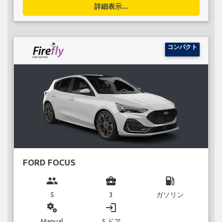
詳細表示...
コンパクト
FORD FOCUS
group
business_center
local_gas_station
5
3
ガソリン
miscellaneous_services
login
Manual
5 ドア