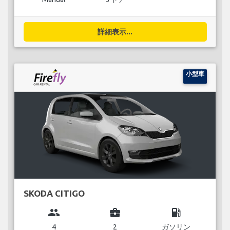
詳細表示...
小型車
SKODA CITIGO
group
business_center
local_gas_station
4
2
ガソリン