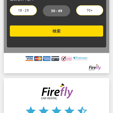
18 - 29
70+
30 - 69
検索
star
star
star
star
star_half