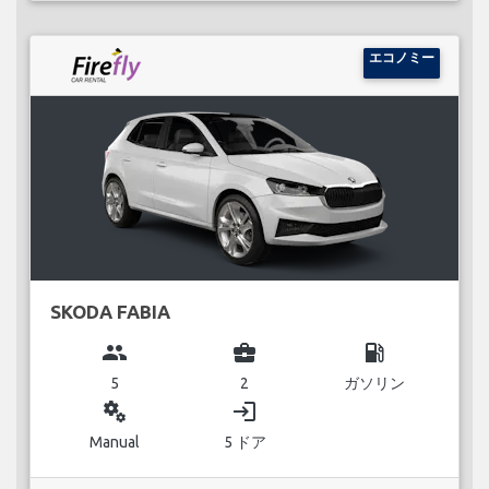
エコノミー
SKODA FABIA
group
business_center
local_gas_station
5
2
ガソリン
miscellaneous_services
login
Manual
5 ドア