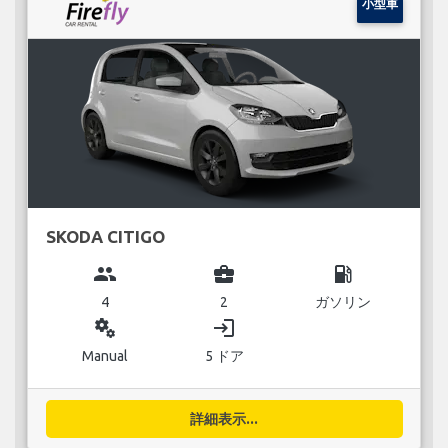
小型車
SKODA CITIGO
group
business_center
local_gas_station
4
2
ガソリン
miscellaneous_services
login
Manual
5 ドア
詳細表示...