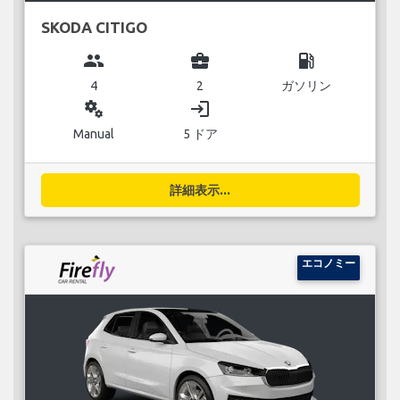
SKODA CITIGO
group
business_center
local_gas_station
4
2
ガソリン
miscellaneous_services
login
Manual
5 ドア
詳細表示...
エコノミー