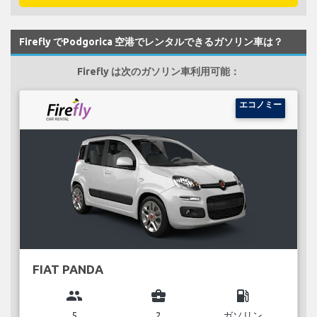
Firefly でPodgorica 空港でレンタルできるガソリン車は？
Firefly は次のガソリン車利用可能：
エコノミー
FIAT PANDA
group
business_center
local_gas_station
5
2
ガソリン