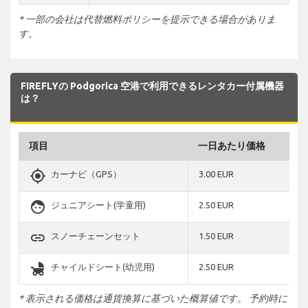
* 一部の会社は代替燃料ポリシーを提示できる場合がありま
す。
FIREFLYの Podgorica 空港で利用できるレンタカー付属機器
は？
項目
一日あたり価格
gps_fixed
カーナビ（GPS）
3.00 EUR
face
ジュニアシート(学童用)
2.50 EUR
link
スノーチェーンセット
1.50 EUR
child_friendly
チャイルドシート(幼児用)
2.50 EUR
* 表示される価格は通貨換算に基づいた概算値です。 予約時に