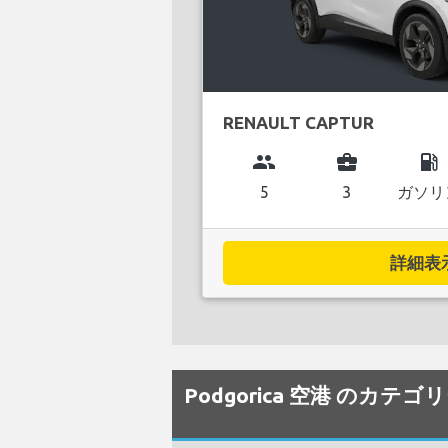
RENAULT CAPTUR
group
business_center
local_gas_station
5
3
ガソリ
詳細表示.
Podgorica 空港 の