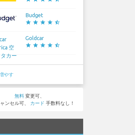
Budget
star
star
star
star
star_half
Goldcar
star
star
star
star
star_half
増やす
無料
変更可、
ャンセル可、
カード
手数料なし！