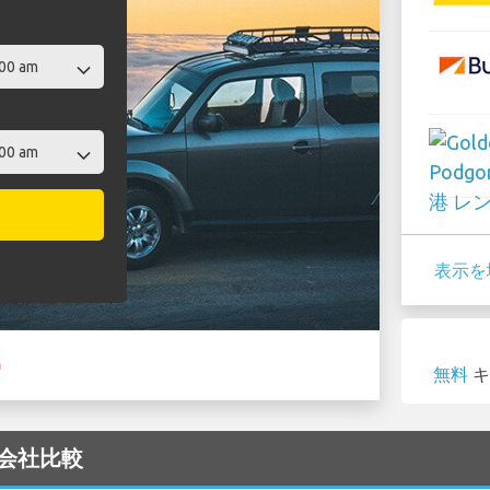
表示を
無料
キ
ー会社比較