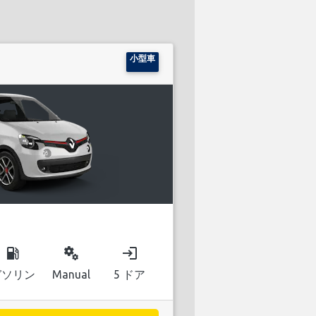
小型車
local_gas_station
miscellaneous_services
login
ガソリン
Manual
5 ドア