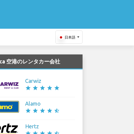
日本語
rica 空港のレンタカー会社
Carwiz
star
star
star
star
star
Alamo
star
star
star
star
star_half
Hertz
star
star
star
star
star_half