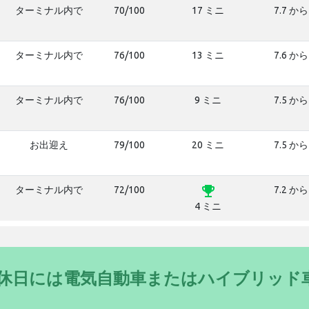
ターミナル内で
70/100
17 ミニ
7.7 から
ターミナル内で
76/100
13 ミニ
7.6 から
ターミナル内で
76/100
9 ミニ
7.5 から
お出迎え
79/100
20 ミニ
7.5 から
emoji_events
ターミナル内で
72/100
7.2 から
4 ミニ
- 休日には電気自動車またはハイブリッド
う