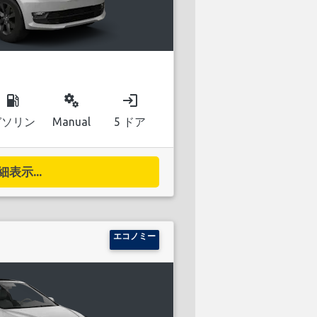
local_gas_station
miscellaneous_services
login
ガソリン
Manual
5 ドア
細表示...
エコノミー