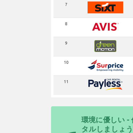
7
8
9
10
11
環境に優しい 
タルしましょ