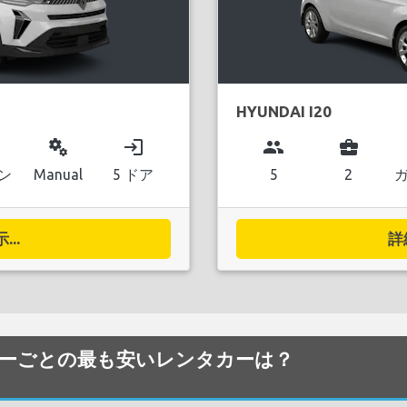
HYUNDAI I20
miscellaneous_services
login
group
business_center
ン
Manual
5 ドア
5
2
..
詳
カテゴリーごとの最も安いレンタカーは？