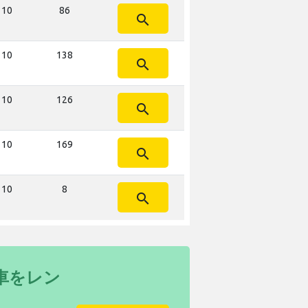
 10
86
search
 10
138
search
 10
126
search
 10
169
search
 10
8
search
車をレン