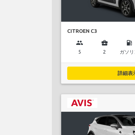
CITROEN C3
group
business_center
local_gas_station
5
2
ガソリ
詳細表示.