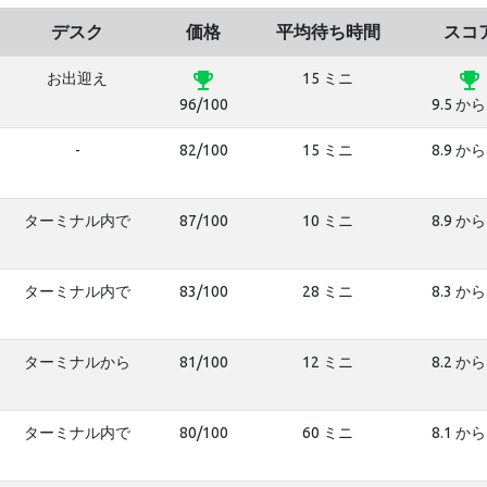
デスク
価格
平均待ち時間
スコ
emoji_events
emoji_events
お出迎え
15 ミニ
96/100
9.5 から
-
82/100
15 ミニ
8.9 から
ターミナル内で
87/100
10 ミニ
8.9 から
ターミナル内で
83/100
28 ミニ
8.3 から
ターミナルから
81/100
12 ミニ
8.2 から
ターミナル内で
80/100
60 ミニ
8.1 から