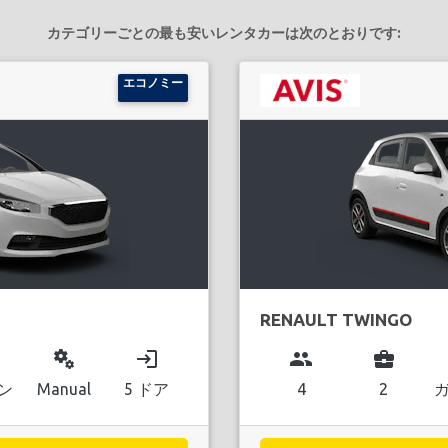
カテゴリーごとの最も安いレンタカーは次のとおりです:
エコノミー
RENAULT TWINGO
miscellaneous_services
login
group
business_center
ン
Manual
5 ドア
4
2