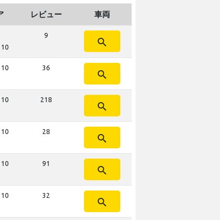
ア
レビュー
車両
9
search
 10
 10
36
search
 10
218
search
 10
28
search
 10
91
search
 10
32
search