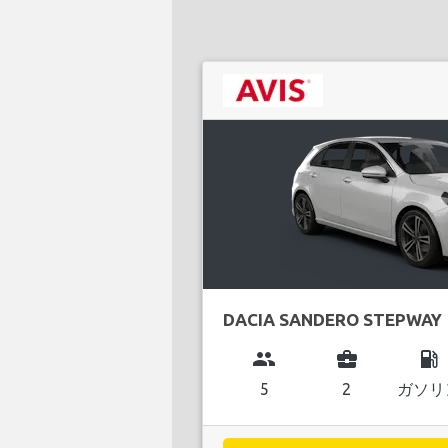
DACIA SANDERO STEPWAY
group
business_center
local_gas_station
5
2
ガソリ