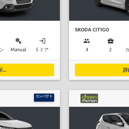
SKODA CITIGO
miscellaneous_services
login
group
business_center
ン
Manual
5 ドア
4
2
..
詳
コンパクト