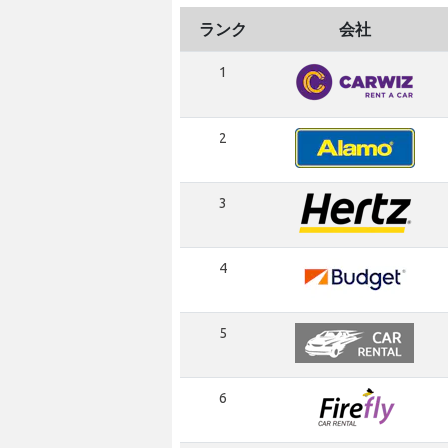
ランク
会社
1
2
3
4
5
6