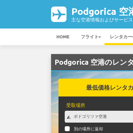
Podgorica 空
主な空港情報およびサービス
HOME
フライト
レンタカー
Podgorica 空港のレ
最低価格レンタ
受取場所
別の場所に返却