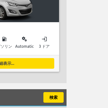
local_gas_station
miscellaneous_services
login
ガソリン
Automatic
3 ドア
細表示...
検索