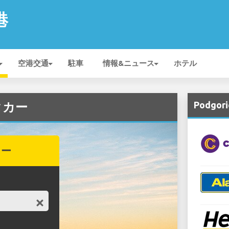
港
空港交通
駐車
情報&ニュース
ホテル
Podgo
ンタカー
カー