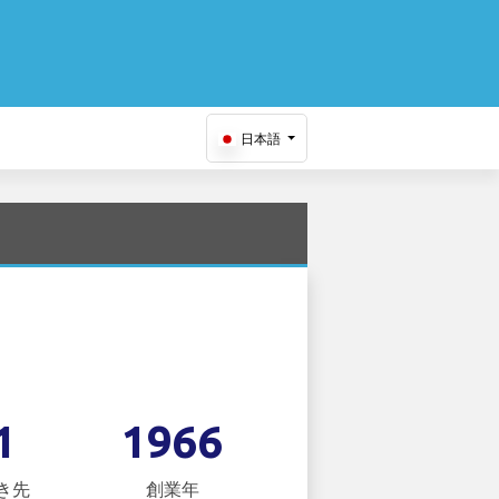
日本語
1
1966
き先
創業年