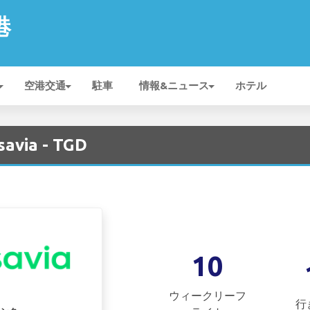
港
空港交通
駐車
情報&ニュース
ホテル
avia - TGD
10
ウィークリーフ
行