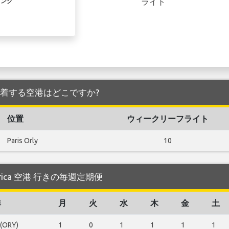
ライト
リンク
 空港 を発着する空港はどこですか?
位置
ウィークリーフライト
Paris Orly
10
gorica 空港 行きの毎週定期便
港
月
火
水
木
金
土
 (ORY)
1
0
1
1
1
1