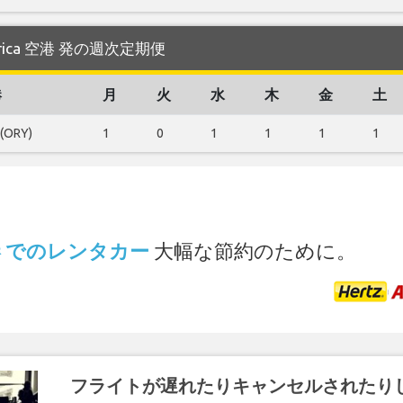
gorica 空港 発の週次定期便
港
月
火
水
木
金
土
 (ORY)
1
0
1
1
1
1
.
 空港 でのレンタカー
大幅な節約のために。
フライトが遅れたりキャンセルされたり