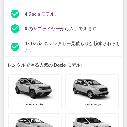
check_circle
4
Dacia モデル
。
check_circle
8 のサプライヤー
から入手できます。
33 Dacia のレンタカー見積もりが検索されまし
check_circle
た。
レンタルできる人気の Dacia モデル:
Dacia Duster
Dacia Lodgy