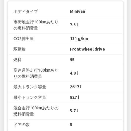
ボディタイプ
Minivan
市街地走行100kmあたり
7.3 l
の燃料消費量
CO2排出量
131 g/km
駆動輪
Front wheel drive
燃料
95
高速道路走行100kmあた
4.8 l
りの燃料消費量
最大トランク容量
2617 l
最小トランク容量
827 l
混合走行100kmあたりの
5.7 l
燃料消費量
ドアの数
5