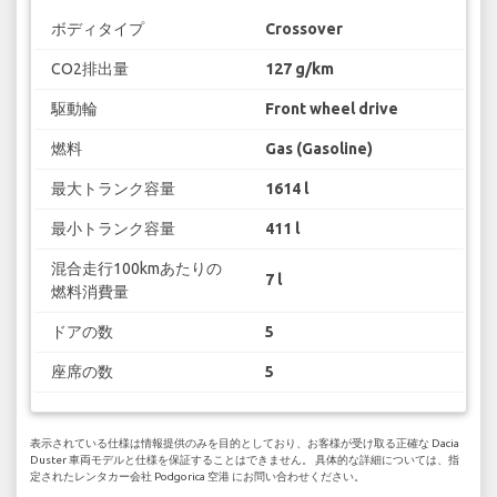
ボディタイプ
Crossover
CO2排出量
127 g/km
駆動輪
Front wheel drive
燃料
Gas (Gasoline)
最大トランク容量
1614 l
最小トランク容量
411 l
混合走行100kmあたりの
7 l
燃料消費量
ドアの数
5
座席の数
5
表示されている仕様は情報提供のみを目的としており、お客様が受け取る正確な Dacia
Duster 車両モデルと仕様を保証することはできません。 具体的な詳細については、指
定されたレンタカー会社 Podgorica 空港 にお問い合わせください。