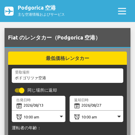
Podgorica 空港
主な空港情報およびサービス
Fiat のレンタカー（Podgorica 空港）
最低価格レンタカー
受取場所
同じ場所に返却
出発日時
返却日時
運転者の年齢：